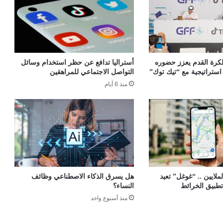
 لكرة القدم يعزز حضوره
أستراليا تدافع عن حظر استخدام وسائل
ستراتيجية مع “تيك توك”
التواصل الاجتماعي للمراهقين
منذ 6 أيام
لايين .. “غوغل” تعيد
هل يسرق الذكاء الاصطناعي وظائف
تطبيق الخرائط
النساء؟
منذ أسبوع واحد