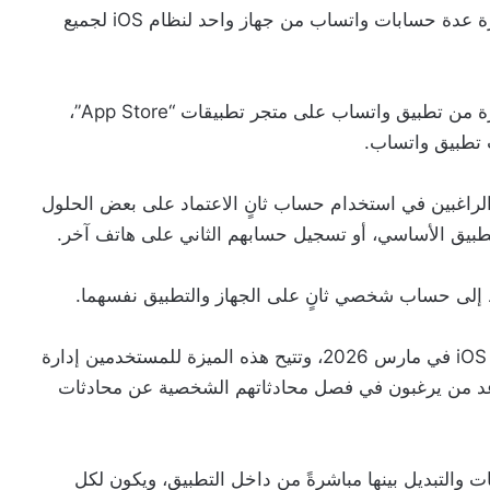
طرح تطبيق واتساب، المملوك لشركة ميتا، ميزة إدارة عدة حسابات واتساب من جهاز واحد لنظام iOS لجميع
وباتت هذه الميزة متاحة حاليًا في أحدث نسخة متوفرة من تطبيق واتساب على متجر تطبيقات “App Store”،
تى الآن، كان على مستخدمي واتساب لنظام iOS الراغبين في استخدام حساب ثانٍ الاعتماد على بعض الحلول
لتطبيق الأساسي، أو تسجيل حسابهم الثاني على هاتف آخر.
ط إلى حساب شخصي ثانٍ على الجهاز والتطبيق نفسهما.
وأعلن “واتساب” عن ميزة الحسابات المتعددة لنظام iOS في مارس 2026، وتتيح هذه الميزة للمستخدمين إدارة
عد من يرغبون في فصل محادثاتهم الشخصية عن محادثات
والتبديل بينها مباشرةً من داخل التطبيق، ويكون لكل