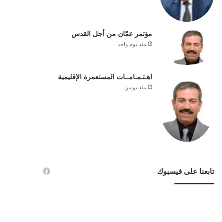
مؤتمر عمّان من أجل القدس
منذ يوم واحد
اهـتـمـامــات المستعمرة الإقليمية
منذ يومين
تابعنا على فيسبوك