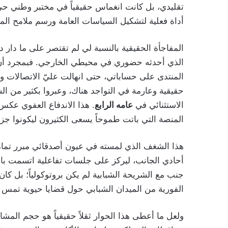
تقليدي، بل كانت انغماس حقيقياً في مختبر وطني حي ي
أداة فعلية لتشكيل السياسات العامة ورسم ملامح الم
المفاجأة الحقيقية بالنسبة لي لم تقتصر على ما دار
الذي أحدثه حضوري في محيطي الخارجي. فبمجرد أ
المنتدى على حساباتي، حتى انهالت عليّ الاتصالات وا
حقيقية وعارمة في التواجد هناك، وعبروا بكثير من ا
الاستثنائي في
عامه الرابع
. هذا الاندفاع العفوي عك
المنصة التي باتت طموحاً يسعى الكثيرون ليكونوا جزءا
هذا الشغف الذي لمسته في عيون أصدقائي مبرر تماماً
أحادي الجانب، ليركز على جلسات تفاعلية اتسمت بال
جنب مع الشريحة الشبابية لم يكن بروتوكولياً؛ بل كان 
الفورية من الميدان الشبابي حول قضايا حيوية تمس وا
ولعل ما أعطى هذا الحوار ثقلاً حقيقياً هو حجم الم