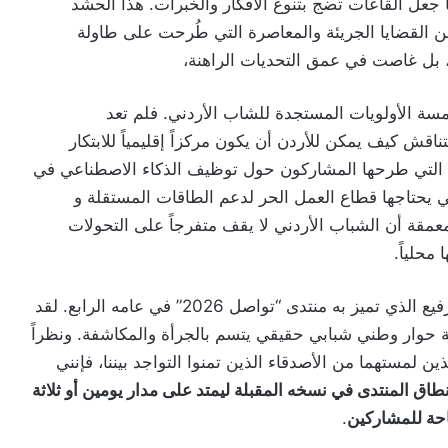
ا جعل القاعات تضج بتنوع الأفكار والخبرات. هذا الحشد
ن القضايا الجريئة والمعاصرة التي طُرحت على طاولة
ة، بل غاصت في عمق التحديات الراهنة،
سة الأولويات المستجدة للشاب الأردني. فلم تعد
قش كيف يمكن للأردن أن يكون مركزاً إقليمياً للابتكار
عية التي طرحها المشاركون حول توظيف الذكاء الاصطناعي في
تي يحتاجها قطاع العمل الحر لدعم الطاقات المستقلة و
المعمقة أن الشباب الأردني لا يقف متفرجاً على التحولات
محلياً.
ختاماً، لا يسعني إلا الإشادة بالنجاح الباهر والتنظيم الرفيع الذي تميز به منتدى “تواصل 2026” في عامه الرابع. لقد
 حوار وطني شبابي حقيقي يتسم بالجرأة والمكاشفة. ونظراً
ين لمستهما من الأصدقاء الذين تمنوا التواجد بيننا، فإنني
طاق المنتدى في نسخه المقبلة ليمتد على مدار يومين أو ثلاثة
تاحة للمشاركين
.