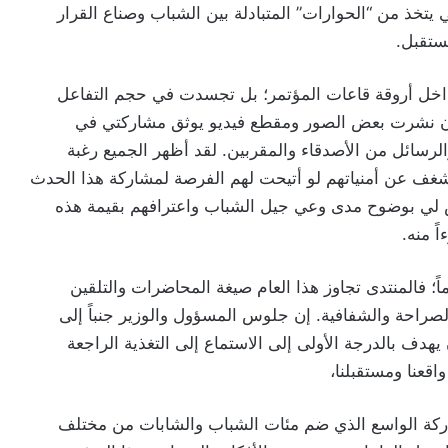
تخذ من “الحوارات” المتبادلة بين الشباب وصناع القرار
ستقبل.
 داخل أروقة قاعات المؤتمر؛ بل تجسدت في حجم التفاعل
ن نشرت بعض الصور ومقطع فيديو يوثق مشاركتي في
لرسائل من الأصدقاء والمقربين. لقد أظهر الجميع رغبة
لشغف عن أمنياتهم لو أتيحت لهم الفرصة لمشاركة هذا الحدث
س لي بوضوح مدى وعي جيل الشباب واعترافهم بقيمة هذه
ً منه.
؛ فالمنتدى تجاوز هذا العام صيغة المحاضرات والتلقين
صراحة والشفافية. إن جلوس المسؤول والوزير جنباً إلى
يهدف بالدرجة الأولى إلى الاستماع إلى التغذية الراجعة
قعنا ومستقبلنا،
شاركة الواسع الذي ضم مئات الشباب والشابات من مختلف