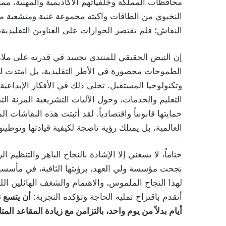
محافظات المملكة وخلفياتهم الأكاديمية والمهنية، مم
النخبوي من الطاقات واكبته مجموعة غنية ومتشعبة م
النقاش؛ فلم تقتصر الحوارات على العناوين التقليدي
إن النبض الحقيقي للمنتدى تجسد في قدرته على ملام
الطموحات محصورة في الأطر التقليدية، بل امتدت لتنا
وتكنولوجيا المستقبل. تجلى ذلك في الأفكار الإبدا
التعليم والخدمات، وحول الآليات التشريعية المرنة ال
حمايتها قانونياً واقتصادياً. لقد أثبتت هذه النقاشات 
العالمية، بل يمتلك رؤية ناضجة لكيفية قيادتها وتوطينها 
نجحت مؤسسة ولي العهد، برؤيتها الثاقبة، في مأسسة
لهذا النجاح الملموس، والاهتمام والشغف الهائلين اللذ
أتقدم باقتراح تمليه الحاجة وتؤكده التجربة:
أن يتسع ن
أيام بدلاً من يوم واحد، بالتزامن مع زيادة المقاعد الم