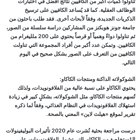
تناولوا كميات أكبر من الكافيين نتائج أفضل في اختبارات
الوظائف العقلية. كما قد يُساعد الكافيين على ترسيخ
الذكريات الجديدة، وفقاً لأبحاث أخرى. فقد طلب باحثون من
جامعة جونز هوبكنز من المشاركين دراسة سلسلة من الصور،
ثم تناولوا دواءً وهمياً أو قرصاً يحتوي على 200 ملليغرام من
الكافيين. وتمكن عدد أكبر من أفراد المجموعة التي تناولت
الكافيين من التعرف على الصور بشكل صحيح في اليوم
التالي.
الشوكولاته الداكنة ومنتجات الكاكاو:
يحتوي الكاكاو على نسبة عالية من الفلافونويدات، ولذلك
تُسهم منتجات الكاكاو، مثل الشوكولاته، بشكلٍ كبير في زيادة
استهلاك الفلافونويدات في النظام الغذائي، وفقاً لما ذكره
تقرير لموقع «هيلث لاين» المعني بالصحة.
درست مراجعة بحثية نُشرت عام 2020 تأثيرات البوليفينولات
المُستخلصة من الكاكاو، التي تشمل الفلافونويدات، على