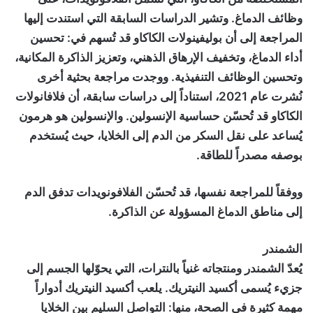
وظائف الدماغ. وتشير الدراسات السابقة التي استندت إليها
المراجعة إلى أن بوليفينولات الكاكاو قد تُسهم في: تحسين
أداء الدماغ، وتخفيف الإرهاق الذهني، وتعزيز الذاكرة المكانية،
وتحسين الوظائف التنفيذية. ووجدت مراجعة بحثية أخرى
نُشرت عام 2021، استناداً إلى دراسات سابقة، أن فلافانولات
الكاكاو قد تُحسّن حساسية الإنسولين. والإنسولين هو هرمون
يُساعد على نقل السكر من الدم إلى الخلايا، حيث يُستخدم
بوصفه مصدراً للطاقة.
ووفقاً للمراجعة نفسها، قد تُحسّن الفلافونويدات تدفق الدم
إلى مناطق الدماغ المسؤولة عن الذاكرة.
الشمندر
يُعدّ الشمندر ومنتجاته غنياً بالنترات، التي يحوّلها الجسم إلى
جزيء يُسمى أكسيد النيتريك. يلعب أكسيد النيتريك أدواراً
مهمة كثيرة في الصحة، منها: التواصل السليم بين الخلايا