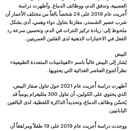
العصبية، وتدفق الدم، ووظائف الدماغ. وأظهرت دراسة
أُجريت عام 2019 على 24 شخصاً بالغاً من مختلف الأعمار أن
شرب عصير الشمندر، مقارنةً بتناول دواء وهمي، أدى بشكل
ملحوظ إلى: زيادة تركيز النترات في الدم، وتحسين سرعة رد
الفعل في الاختبارات الذهنية لدى الفئتين العمريتين.
البيض
يُشار إلى البيض غالباً باسم «الفيتامينات المتعددة الطبيعية»
نظراً لتنوع العناصر الغذائية التي يحتويها.
أظهرت دراسة أُجريت عام 2021 حول تناول صفار البيض،
الذي يحتوي على الكولين، أن تناول 300 ملليغرام يومياً قد
يُحسّن وظائف الدماغ، وتحديداً الذاكرة اللفظية، لدى البالغين
اليابانيين.
ووجدت دراسة أُجريت عام 2019 على 19 طفلاً ومراهقاً أن