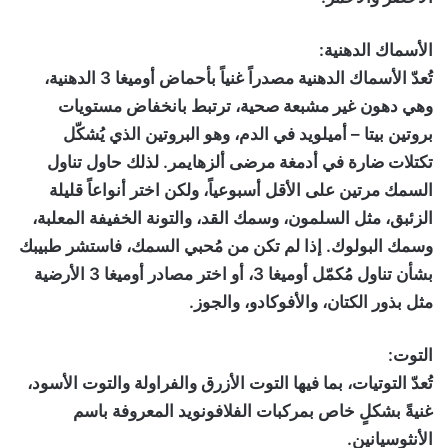
الأسماك الدهنية:
تُعدّ الأسماك الدهنية مصدراً غنياً بأحماض أوميغا 3 الدهنية،
وهي دهون غير مشبعة صحية، ترتبط بانخفاض مستويات
بروتين بيتا – أميلويد في الدم، وهو البروتين الذي يُشكّل
تكتلات ضارة في أدمغة مرضى ألزهايمر. لذلك حاول تناول
السمك مرتين على الأقل أسبوعياً، ولكن اختر أنواعاً قليلة
الزئبق، مثل السلمون، وسمك القد، والتونة الخفيفة المعلبة،
وسمك البولوك. إذا لم تكن من مُحبي السمك، فاستشر طبيبك
بشأن تناول مُكمّل أوميغا 3، أو اختر مصادر أوميغا 3 الأرضية
مثل بذور الكتان، والأفوكادو، والجوز.
التوت:
تُعدّ التوتيات، بما فيها التوت الأزرق والفراولة والتوت الأسود،
غنيةً بشكلٍ خاص بمركبات الفلافونويد المعروفة باسم
الأنثوسيانين.