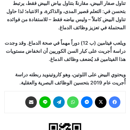
تناول صفار البيض، مقارنةً بتناول بياض البيض فقط، يرتبط
بتحسن في: التعلم قصير المدى، والذاكرة، و الانتباه؛ لذا حاول
تناول البيض كاملاً – وليس بياضه فقط – للاستفادة من فوائده
المحتملة في تعزيز وظائف الدماغ.
ويلعب فيتامين (ب 12) دوراً مهماً في صحة الدماغ. وقد وجدت
دراسة أُجريت على كبار السن الكوريين أن انخفاض مستويات
هذا الفيتامين قد يُضعف وظائف الدماغ.
ويحتوي البيض على اللوتين، وهو كاروتينويد ربطته دراسة
أُجريت عام 2019 بتحسين الوظائف البصرية والعقلية.
فيسبوك
‫X
ماسنجر
واتساب
تيلقرام
لاين
مشاركة عبر البريد