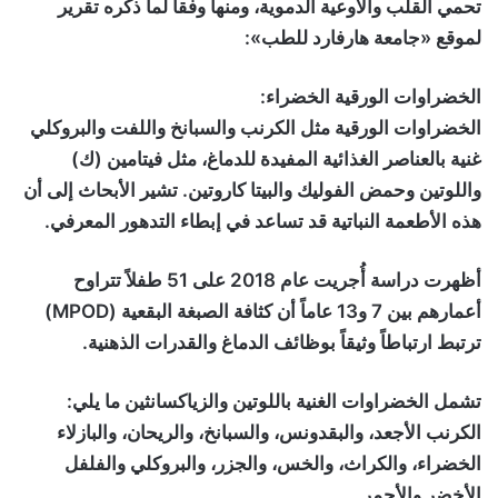
تحمي القلب والأوعية الدموية، ومنها وفقاً لما ذكره تقرير
لموقع «جامعة هارفارد للطب»:
الخضراوات الورقية الخضراء:
الخضراوات الورقية مثل الكرنب والسبانخ واللفت والبروكلي
غنية بالعناصر الغذائية المفيدة للدماغ، مثل فيتامين (ك)
واللوتين وحمض الفوليك والبيتا كاروتين. تشير الأبحاث إلى أن
هذه الأطعمة النباتية قد تساعد في إبطاء التدهور المعرفي.
أظهرت دراسة أُجريت عام 2018 على 51 طفلاً تتراوح
أعمارهم بين 7 و13 عاماً أن كثافة الصبغة البقعية (MPOD)
ترتبط ارتباطاً وثيقاً بوظائف الدماغ والقدرات الذهنية.
تشمل الخضراوات الغنية باللوتين والزياكسانثين ما يلي:
الكرنب الأجعد، والبقدونس، والسبانخ، والريحان، والبازلاء
الخضراء، والكراث، والخس، والجزر، والبروكلي والفلفل
الأخضر والأحمر.