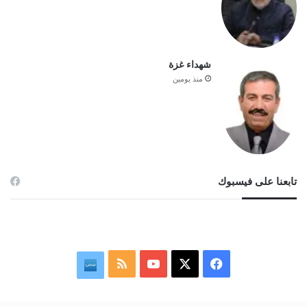
شهداء غزة
منذ يومين
تابعنا على فيسبوك
‫X
فيسبوك
‫YouTube
ملخص
نبض
الموقع