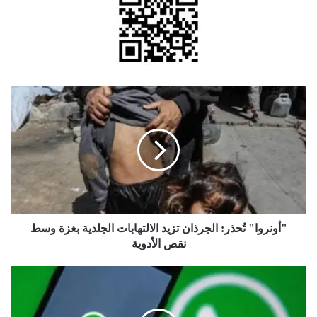
"أونروا"
تُحذر:
الجرذان
تزيد
الالتهابات
الجلدية
بغزة
وسط
نقص
الأدوية
"أونروا" تُحذر: الجرذان تزيد الالتهابات الجلدية بغزة وسط
نقص الأدوية
لأول
مرة
..
"واتساب"