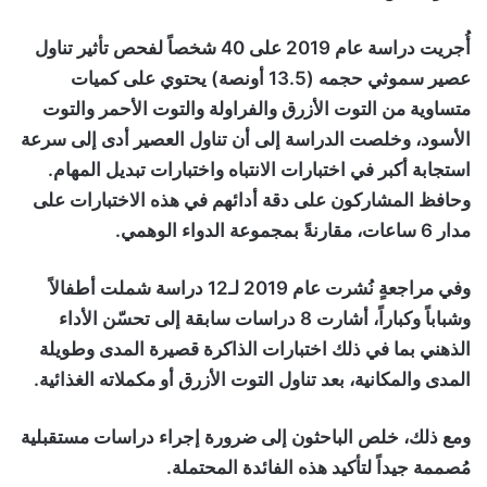
أُجريت دراسة عام 2019 على 40 شخصاً لفحص تأثير تناول
عصير سموثي حجمه (13.5 أونصة) يحتوي على كميات
متساوية من التوت الأزرق والفراولة والتوت الأحمر والتوت
الأسود، وخلصت الدراسة إلى أن تناول العصير أدى إلى سرعة
استجابة أكبر في اختبارات الانتباه واختبارات تبديل المهام.
وحافظ المشاركون على دقة أدائهم في هذه الاختبارات على
مدار 6 ساعات، مقارنةً بمجموعة الدواء الوهمي.
وفي مراجعةٍ نُشرت عام 2019 لـ12 دراسة شملت أطفالاً
وشباباً وكباراً، أشارت 8 دراسات سابقة إلى تحسّن الأداء
الذهني بما في ذلك اختبارات الذاكرة قصيرة المدى وطويلة
المدى والمكانية، بعد تناول التوت الأزرق أو مكملاته الغذائية.
ومع ذلك، خلص الباحثون إلى ضرورة إجراء دراسات مستقبلية
مُصممة جيداً لتأكيد هذه الفائدة المحتملة.