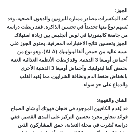
الجوز:
تُعد المكسرات مصادر ممتازة للبروتين والدهون الصحية، وقد
يُسهم نوعٌ منها تحديداً في تحسين الذاكرة. فقد ربطت دراسة
من جامعة كاليفورنيا في لوس أنجليس بين زيادة استهلاك
الجوز وتحسين نتائج الاختبارات المعرفية. يحتوي الجوز على
نسبة عالية من حمض ألفا لينولينيك (ALA)، وهو نوع من
أحماض أوميغا 3 الدهنية. وقد رُبطت الأنظمة الغذائية الغنية
بحمض ألفا لينولينيك وأحماض أوميغا 3 الدهنية الأخرى
بانخفاض ضغط الدم ونظافة الشرايين، مما يُفيد القلب
والدماغ على حدٍ سواء.
الشاي والقهوة:
قد يُقدم الكافيين الموجود في فنجان قهوتك أو شاي الصباح
فوائد تتجاوز مجرد تحسين التركيز على المدى القصير. ففي
دراسة نُشرت في مجلة التغذية، حقق المشاركون الذين