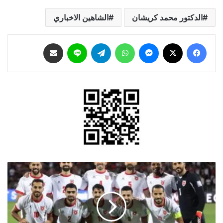
الدكتور محمد كريشان
الشاهين الاخباري
فيسبوك
‫X
ماسنجر
واتساب
تيلقرام
لاين
مشاركة عبر البريد
"النشامى"
يواجه
كوريا
الشمالية
الجمعة