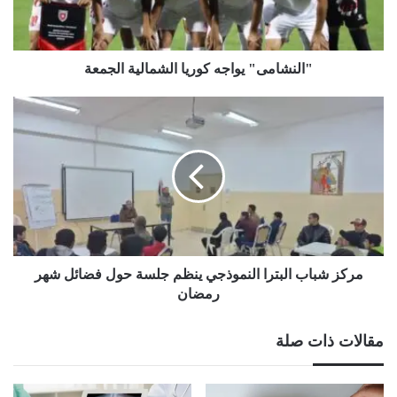
"النشامى" يواجه كوريا الشمالية الجمعة
مركز
شباب
البترا
النموذجي
ينظم
جلسة
حول
فضائل
شهر
رمضان
مركز شباب البترا النموذجي ينظم جلسة حول فضائل شهر
رمضان
مقالات ذات صلة