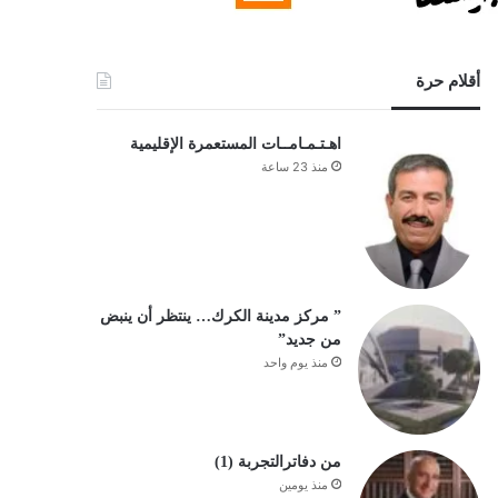
أقلام حرة
اهـتـمـامــات المستعمرة الإقليمية
منذ 23 ساعة
” مركز مدينة الكرك… ينتظر أن ينبض
من جديد”
منذ يوم واحد
من دفاترالتجربة (1)
منذ يومين