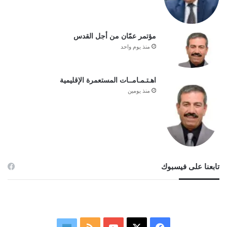
مؤتمر عمّان من أجل القدس
منذ يوم واحد
اهـتـمـامــات المستعمرة الإقليمية
منذ يومين
تابعنا على فيسبوك