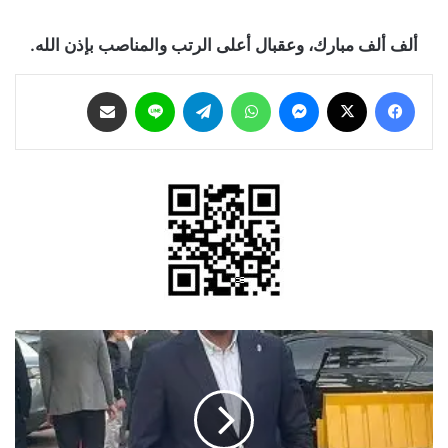
ألف ألف مبارك، وعقبال أعلى الرتب والمناصب بإذن الله.
فيسبوك
‫X
ماسنجر
واتساب
تيلقرام
لاين
مشاركة عبر البريد
زيد
شاشات
محمود
زعل
,,,
مبارك