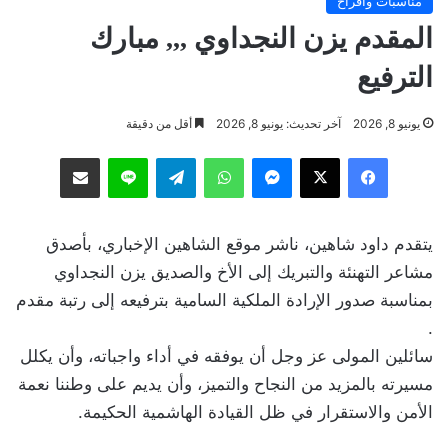
مناسبات وافراح
المقدم يزن النجداوي ,,, مبارك
الترفيع
يونيو 8, 2026
آخر تحديث: يونيو 8, 2026
أقل من دقيقة
فيسبوك
‫X
ماسنجر
واتساب
تيلقرام
لاين
مشاركة عبر البريد
يتقدم داود شاهين، ناشر موقع الشاهين الإخباري، بأصدق
مشاعر التهنئة والتبريك إلى الأخ والصديق يزن النجداوي
بمناسبة صدور الإرادة الملكية السامية بترفيعه إلى رتبة مقدم
.
سائلين المولى عز وجل أن يوفقه في أداء واجباته، وأن يكلل
مسيرته بالمزيد من النجاح والتميز، وأن يديم على وطننا نعمة
الأمن والاستقرار في ظل القيادة الهاشمية الحكيمة.