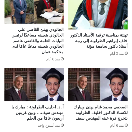
الجالودي يهنئ القاضي علي
الجالودي بتعيينه مساعدًا لرئيس
تهنئة بمناسبة ترقية الأستاذ الدكتور
النيابات العامة والقاضي عاصم
خلف إبراهيم الطراونة إلى رتبة
الجالودي بتعيينه مدعيًا عامًا لدى
أستاذ دكتور بجامعة مؤتة
محكمة عمان
منذ 3 أيام
منذ 6 أيام
الصحفي محمد غنام يهنئ ويبارك
أ. د. اخليف الطراونة : مبارك يا
للاستاذ الدكتور اخليف الطراونة
مهندس سيف… وبين غربتين
بتخرج قرة عينه المهندس سيف
أربعون عامًا من الحلم
منذ 6 أيام
منذ أسبوع واحد