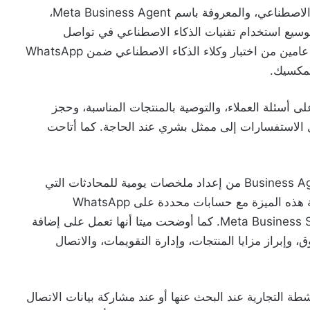
أتاحت شركة ميتا أداة دعم العملاء المدعومة بالذكاء الاصطناعي، والمعروفة باسم Meta Business Agent،
 WhatsApp Business، في إطار توسيع استخدام تقنيات الذكاء الاصطناعي في تواصل
الشركات مع العملاء. وجاء هذا الإطلاق بعد ما يقارب عامين من اختبار وكلاء الذكاء الاصطناعي ضمن WhatsApp
ى أسئلة العملاء، والتوصية بالمنتجات المناسبة، وحجز
يل الاستفسارات إلى ممثل بشري عند الحاجة. كما أتاحت
من ناحية أخرى، قالت ميتا إنها تختبر ميزة تُمكّن Business Agent من إعداد ملخصات يومية للمحادثات التي
جرت خلال الليل وتقديم رؤى للأعمال. وتختبر الشركة هذه الميزة مع حسابات محددة على WhatsApp
Business، وInstagram Pro، وMessenger، وMeta Business Suite. كما أوضحت ميتا أنها تعمل على إضافة
إبراز مزايا المنتجات، وإدارة التقويمات، والاتصال
طة التجارية عند البحث عنها أو عند مشاركة بيانات الاتصال