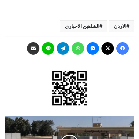
الاردن
الشاهين الاخباري
فيسبوك
‫X
ماسنجر
واتساب
تيلقرام
لاين
مشاركة عبر البريد
إجراءات
إسرائيلية
جديدة
تزيد