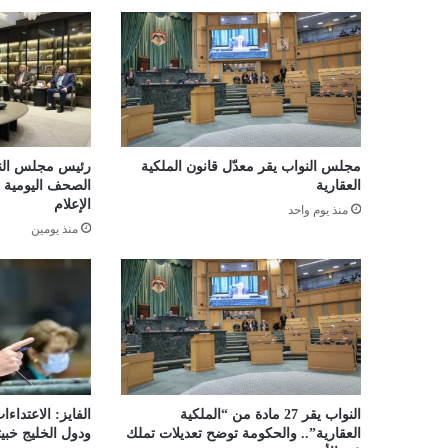
مجلس النواب يقر معدّل قانون الملكية
رئيس مجلس النو
العقارية
الصحف اليومية و
الإعلام
منذ يوم واحد
منذ يومين
النواب يقر 27 مادة من “الملكية
الفايز: الاعتداءا
العقارية”.. والحكومة توضح تعديلات تملك
ودول الخليج خبيث