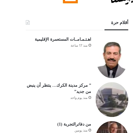
أقلام حرة
اهـتـمـامــات المستعمرة الإقليمية
منذ 17 ساعة
” مركز مدينة الكرك… ينتظر أن ينبض
من جديد”
منذ يوم واحد
من دفاترالتجربة (1)
منذ يومين