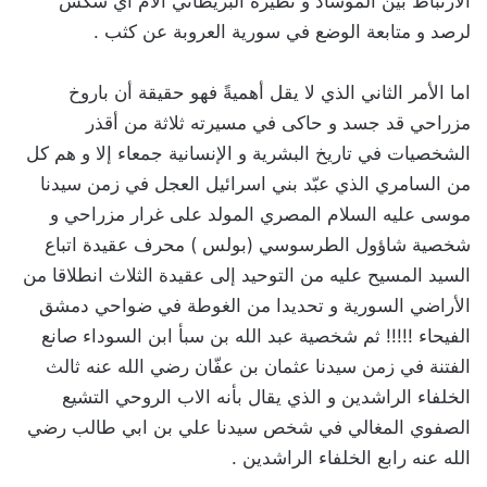
الارتباط بين الموساد و نظيره البريطاني الام اي سكس
لرصد و متابعة الوضع في سورية العروبة عن كثب .
‏اما الأمر الثاني الذي لا يقل أهميةً فهو حقيقة أن باروخ
مزراحي قد جسد و حاكى في مسيرته ثلاثة من أقذر
الشخصيات في تاريخ البشرية و الإنسانية جمعاء إلا و هم كل
من السامري الذي عبّد بني اسرائيل العجل في زمن سيدنا
موسى عليه السلام المصري المولد على غرار مزراحي و
شخصية شاؤول الطرسوسي (بولس ) محرف عقيدة اتباع
السيد المسيح عليه من التوحيد إلى عقيدة الثلاث انطلاقا من
الأراضي السورية و تحديدا من الغوطة في ضواحي دمشق
الفيحاء !!!!! ثم شخصية عبد الله بن سبأ ابن السوداء صانع
الفتنة في زمن سيدنا عثمان بن عفّان رضي الله عنه ثالث
الخلفاء الراشدين و الذي يقال بأنه الاب الروحي التشيع
الصفوي المغالي في شخص سيدنا علي بن ابي طالب رضي
الله عنه رابع الخلفاء الراشدين .