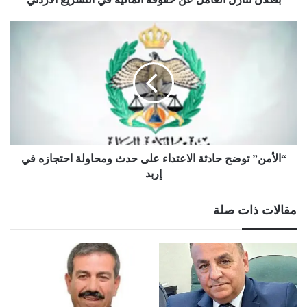
“الأمن”
توضح
حادثة
الاعتداء
على
حدث
ومحاولة
احتجازه
في
إربد
“الأمن” توضح حادثة الاعتداء على حدث ومحاولة احتجازه في
إربد
مقالات ذات صلة