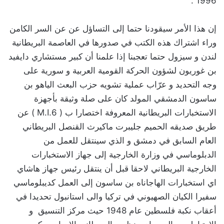
1996 .
‏إن هذا الأمر سيقودنا حتما إلى التساؤل عن عن السر الكامن
وراء اشتراك هذه الكتب في صدورها في العاصمة البريطانية
لندن و سيزول حتما تعجبنا إذا علمنا أن كبير مستشاري دايفيد
بن غوريون لشؤون الحركة القومية العربية و سورية على
وجه التحديد و عرّاب عملية تشويه حزب البعث الياهو بن
ساسون الدمشقي المولد كان على صلة وثيقة بأجهزة
الاستخبارات البريطانية المعروفة اختصارا ب ( M.I.6 ) عن
طريق صديقه الحميم جليبرت ماكيرث القنصل البريطاني
العام السابق في دمشق و الذي سينتقل للعمل من
الدبلوماسي في وزارة الخارجية إلى جهاز الاستخبارات
الخارجية البريطاني لاحقا قبل أن ينتقل رئيس جهاز هاشاي
اي استخبارات الهاجاناه بن ساسون إلى العمل كديبلوماسي
سفيرا الكيان الصهيوني في تركيا والى استانبول تحديدا في
أعقاب نكبة فلسطين عام 1948 حيث مركز التنسيق و