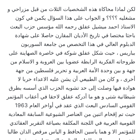
‏لكن لماذا محاكاة هذه الشخصيات الثلاث من قبل مزراحي و
مشغليه ؟؟؟؟ و الجواب على هذا السؤال يكمن في كون
الاستاذ احمد ميشيل عفلق رحمه الله مؤسس حزب البعث
باحثا مختصا في تاريخ الأديان المقارن حاصلا على شهادة
الدبلوم العالي في هذا التخصص من جامعة السوربون
بباريس ، حيث شكل عفلق شوكة في خاصرة الصهاينة على
طروحاته الفكرية الرابطة عضويا بين العروبة و الاسلام من
جهة و بين وحدة الأمة العربية و تحرير فلسطين من جهة
أخرى ، و كان من الطبيعي أن يشن عليه الاعداء حربا لا
هوادة فيها وصلت إلى حد تشويه الحزب الذي أسسه بطرق
شيطانية شتى و هو ما أدركه عفلق لاحقا في أعقاب المؤتمر
القومي السادس البعث الذي عقد في أواخر العام 1963
حيث تم إقحام اثنين من العناصر الشيوعية السابقة المعادية
القومية العربية في اللجنة المكلفة بصياغة التقرير العقائدي
للمؤتمر الا و هما ياسين الحافظ و الياس مرقص الذان طالبا