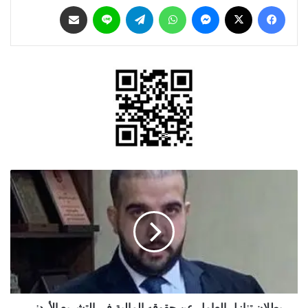
فيسبوك
‫X
ماسنجر
واتساب
تيلقرام
لاين
مشاركة عبر البريد
بطلان
تنازل
العامل
عن
حقوقه
المالية
في
التشريع
الأردني
بطلان تنازل العامل عن حقوقه المالية في التشريع الأردني