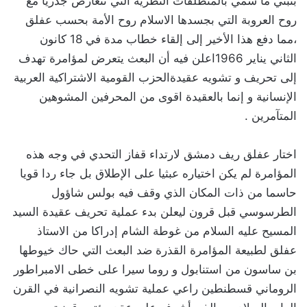
بتبني ما سمي بالمنطلقات النظرية التي تتعارض جذريا مع
روح العروبة التي بجسدها الاسلام روح الأمة بحسب عفلق
،مما دفع هذا الأخير إلى إلقاء خطاب مدة في 18 كانون
الثاني يناير 1966اعلن فيه أن البعث يتعرض لمؤامرة تهدف
إلى تحريف و تشويه عقيدةالحزب القومية الاشتراكية العربية
الإنسانية و إنما بالعقيدة اقوى من المحرفين المشوهين
المتآمرين .
‏اختار عفلق ريف دمشق لارتداء قفاز التحدي في وجه هذه
المؤامرة لم يكن اختياره عبثيا على الإطلاق بل جاء ردا قويا
حاسما من ذات المكان الذي وقف فيه بولس شاؤول
الطرسوسي قبل قرون ليعلن بدء عملية تحريف عقيدة السيد
المسيح عليه السلام من غوطة الشام إدراكا من الاستاذ
عفلق لطبيعة المؤامرة القذرة ضد البعث التي حاك خيوطها
بن ساسون من استنابول و روما سيرا على خطى الامبراطور
الروماني قسطنطين راعي عملية تشويه النصرانية في القرن