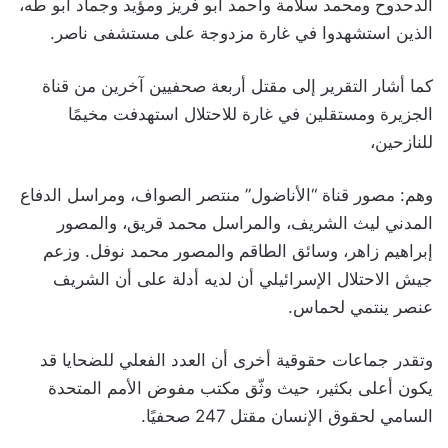
الدحدوح ومحمد سلامة وأحمد أبو فريز ومؤيد وجماد أبو طه،
الذين استشهدوا في غارة مزدوجة على مستشفى ناصر.
كما أشار التقرير إلى مقتل أربعة صحفيين آخرين من قناة
الجزيرة ومستقلين في غارة للاحتلال استهدفت مخيمًا
للنازحين،
وهم: مصور قناة “الأناضول” منتصر الصواف، ومراسل الدفاع
المدني ليث الشريف، والمراسل محمد قريق، والمصور
إبراهيم زاهر، وسائق الطاقم والمصور محمد نوفل. وزعم
جيش الاحتلال الإسرائيلي أن لديه أدلة على أن الشريف
عنصر ينتمي لحماس.
وتقدر جماعات حقوقية أخرى أن العدد الفعلي للضحايا قد
يكون أعلى بكثير، حيث وثّق مكتب مفوض الأمم المتحدة
السامي لحقوق الإنسان مقتل 247 صحفيًا.