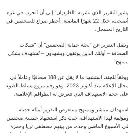
يشير التقرير الذي نشرته “الغارديان” إلى أن الحرب في غزة
أصبحت، خلال 22 شهرًا الماضية، أخطر صراع للصحفيين في
التاريخ المسجل.
وينقل التقرير عن “لجنة حماية الصحفيين” أن “شبكات
الصحافة – أولئك الذين يوثقون ويشهدون – تُستهدف بشكل
ممنهج”.
ووفقاً للجنة، استشهد ما لا يقل عن 188 صحافيًا وعاملاً في
مجال الإعلام منذ أكتوبر 2023، وهو رقم مروع يسلط الضوء
على حجم الاستهداف الذي تتعرض له الطواقم الإعلامية.
استهداف مباشر وممنهج يستعرض التقرير أمثلة حديثة
ومؤلمة لهذا الاستهداف، حيث ذكر استشهاد خمسة صحفيين
في الأسبوع الماضي وحده، من بينهم مصطفى ثريا وحمزة