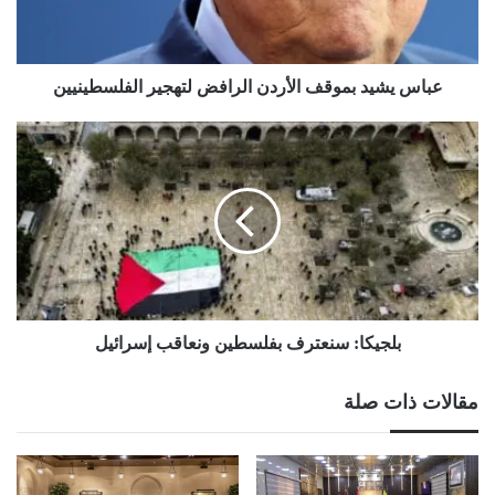
الفلسطينيين
عباس يشيد بموقف الأردن الرافض لتهجير الفلسطينيين
بلجيكا:
سنعترف
بفلسطين
ونعاقب
إسرائيل
بلجيكا: سنعترف بفلسطين ونعاقب إسرائيل
مقالات ذات صلة