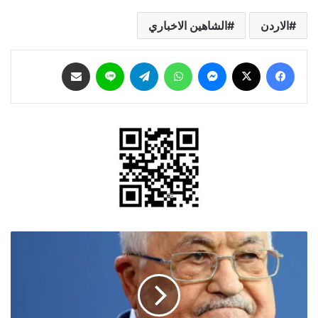
الاردن
الشاهين الاخباري
فيسبوك
‫X
ماسنجر
واتساب
تيلقرام
لاين
مشاركة عبر البريد
عباس
يشيد
بموقف
الأردن
الرافض
لتهجير