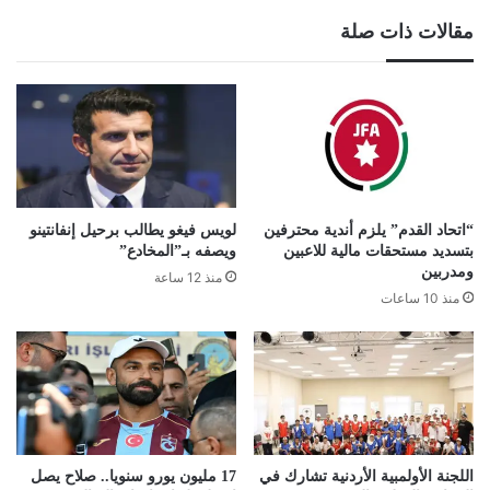
مقالات ذات صلة
“اتحاد القدم” يلزم أندية محترفين
لويس فيغو يطالب برحيل إنفانتينو
بتسديد مستحقات مالية للاعبين
ويصفه بـ”المخادع”
ومدربين
منذ 12 ساعة
منذ 10 ساعات
اللجنة الأولمبية الأردنية تشارك في
17 مليون يورو سنويا.. صلاح يصل