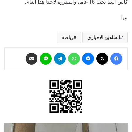
كأس آسيا تحت 16 عاماً، والمقررة لاحقاً هذا العام.
بترا
الشاهين الاخباري
رياضة
فيسبوك
‫X
ماسنجر
واتساب
تيلقرام
لاين
مشاركة عبر البريد
الضريبة
توظف