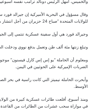
والخميس، أمهل الرئيس دونالد ترامب نفسه أسبوعي
وقال مسؤول في البحرية الأميركية إن جيرالد فورد 
للولايات المتحدة “صباح 24 حزيران من أجل انتشار مقرر” في اتجاه أوروبا.
وجيرالد فورد هي أول سفينة عسكرية تنتمي إلى الجي
وتبلغ زنتها مئة ألف طن وتعمل بدفع نووي ودخلت الخدمة
ومعلوم أن الحاملة “يو إس إس كارل فيسنون” موج
الضربات الإميركية على الحوثيين في اليمن.
وأبحرت الحاملة نيميتز التي كانت راسية في بحر ال
الأوسط.
ومنذ أسبوع، أقلعت طائرات عسكرية كبيرة من الولايات
في موازاة سحب عشرات من الطائرات من القاعدة ف