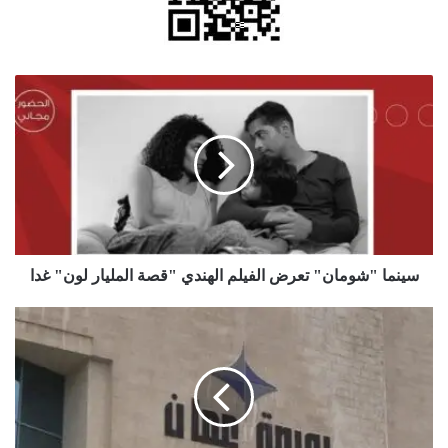
سينما
"شومان"
تعرض
الفيلم
الهندي
"قصة
المليار
لون"
غدا
سينما "شومان" تعرض الفيلم الهندي "قصة المليار لون" غدا
بورصة
عمان
تغلق
تداولاتها
على
ارتفاع