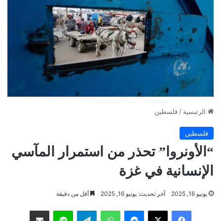
الرئيسية
/
فلسطين
فلسطين
“الأونروا” تحذر من استمرار المآسي
الإنسانية في غزة
يونيو 16, 2025
آخر تحديث: يونيو 16, 2025
أقل من دقيقة
فيسبوك
‫X
ماسنجر
واتساب
تيلقرام
لاين
مشاركة عبر البريد