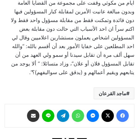
ايام من مكوثي وقفت على مجموعة من القضايا العامة
وبدون مبالغة عانيت الأمرين لمقابلة كبار المسؤولين فيها
دون فائدة وتمكنت فقط من مقابلة مسؤول واحد فقط ولا
اكتم سراً ان احد الأسباب التي حالت دون مقابلة بعض
المسؤولين اشخاص يعملون مستشارين اعلاميين وقال لي
احد المطلعين على خفايا الأمور بعد أن أقسم بالله: “والله
سهل ألف مرة أن تقابل سيدنا أو سمو ولي العهد من أن
تقابل المسؤول فلان أو علان”، وزاد متسائلا: “ ألا يوجد من
يتابعهم ويقيم أعمالهم و (يدقق على سواليفهم)؟”.
ماجد القرعان
فيسبوك
‫X
ماسنجر
واتساب
تيلقرام
لاين
مشاركة عبر البريد