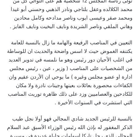
تولى رئاسة المجلس 12 شخصية هم على التوالي كل من
محمد الكلالده وعقل بلتاجي ونادر الذهبي وحسني أبو غيدا
ومحمد صقر وعيسى ايوب وناصر مدادحه وكامل محادين
وهاني الملقي وناصر الشريدة ونايف البخيت ونايف الفايز .
التعيين في المناصب الرفيعة والهامة ما زال بالنسبة للعامة
يكتنفه الغموض حيث لا اسس واضحة والحديث ان للوساطة
في اغلب الأحيان دور رئيس وهو ما نلمسه في تدوير العديد
من الشخصيات على المناصب ( وزير ، عين ، رئيس مجلس
ادارة او عضو مجلس وغيره ) ما يوحي ان الأردن عقيم وان
الكفاءات محصورة بعائلات بعينها وجينات نادرة ولا مكان
للكادحين والعصاميين وزد على ذلك ظاهرة توريث المناصب
التي استشرت في السنوات الأخيرة .
بالنسبة للرئيس الجديد شادي المجالي فهو أولا نجل طيب
الذكر المغفور له بإذن الله رئيس الوزراء الأسبق عبد السلام
المجالي الذي رحل تاركا اسهامات جليلة عديدة في مسيرة