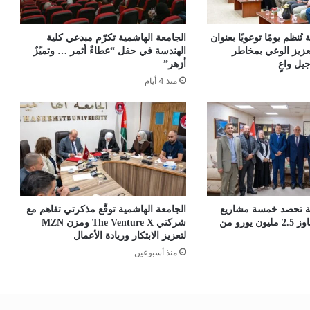
تُنظم يومًا توعويًا بعنوان
الجامعة الهاشمية تكرّم مبدعي كلية
عزيز الوعي بمخاطر
الهندسة في حفل “عطاءٌ أثمر … وتميّزٌ
يل واعٍ
أزهر”
منذ 4 أيام
ية تحصد خمسة مشاريع
الجامعة الهاشمية توقّع مذكرتي تفاهم مع
دولية بتمويل يتجاوز 2.5 مليون يورو من
شركتي The Venture X ومزن MZN
لتعزيز الابتكار وريادة الأعمال
منذ أسبوعين