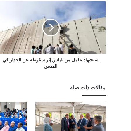
استشهاد
عامل
من
نابلس
إثر
سقوطه
عن
الجدار
في
القدس
استشهاد عامل من نابلس إثر سقوطه عن الجدار في
القدس
مقالات ذات صلة