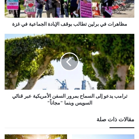
الجماعية
في
غزة
مظاهرات في برلين تطالب بوقف الإبادة الجماعية في غزة
ترامب
يدعو
إلى
السماح
بمرور
السفن
الأمريكية
عبر
قناتَي
السويس
ترامب يدعو إلى السماح بمرور السفن الأمريكية عبر قناتَي
وبنما
السويس وبنما "مجاناً"
"مجاناً"
مقالات ذات صلة