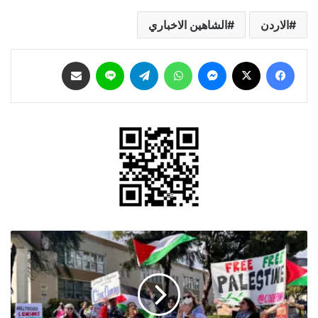
الاردن
الشاهين الاخباري
فيسبوك
‫X
ماسنجر
واتساب
تيلقرام
لاين
مشاركة عبر البريد
مظاهرات
في
برلين
تطالب
بوقف
الإبادة