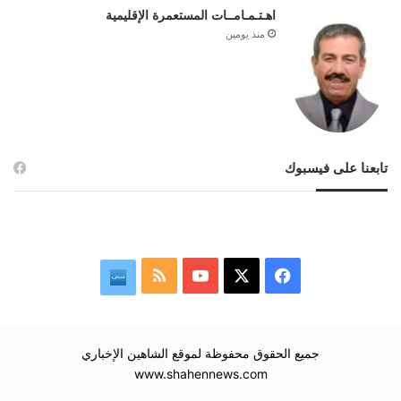
اهـتـمـامــات المستعمرة الإقليمية
منذ يومين
تابعنا على فيسبوك
‫X
فيسبوك
‫YouTube
ملخص
نبض
الموقع
RSS
جميع الحقوق محفوظة لموقع الشاهين الإخباري
www.shahennews.com