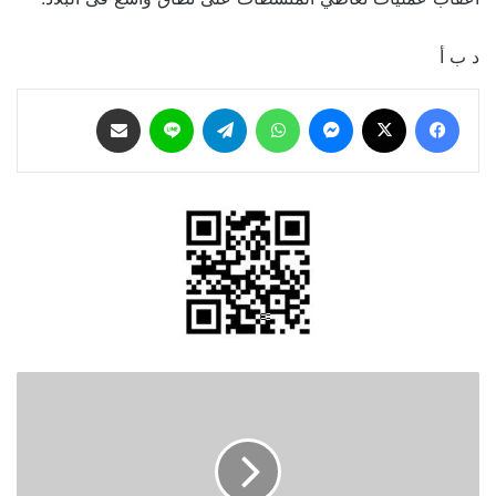
د ب أ
فيسبوك
‫X
ماسنجر
واتساب
تيلقرام
لاين
مشاركة عبر البريد
"خارجية
النواب"
تبحث
مع
السفير