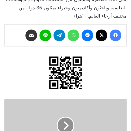
التعليمية وباحثون وأكاديميون وخبراء يمثلون 35 دولة من
مختلف أرجاء العالم. –(بترا)
فيسبوك
‫X
ماسنجر
واتساب
تيلقرام
لاين
مشاركة عبر البريد
وزير
الشباب
يلتقي
مجموعة
من