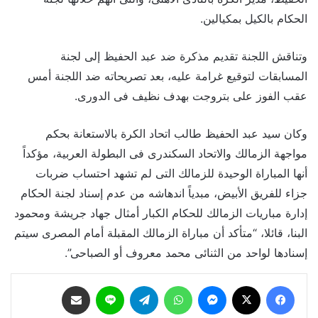
الحكام بالكيل بمكيالين.
وتناقش اللجنة تقديم مذكرة ضد عبد الحفيظ إلى لجنة
المسابقات لتوقيع غرامة عليه، بعد تصريحاته ضد اللجنة أمس
عقب الفوز على بتروجت بهدف نظيف فى الدورى.
وكان سيد عبد الحفيظ طالب اتحاد الكرة بالاستعانة بحكم
مواجهة الزمالك والاتحاد السكندرى فى البطولة العربية، مؤكداً
أنها المباراة الوحيدة للزمالك التى لم تشهد احتساب ضربات
جزاء للفريق الأبيض، مبدياً اندهاشه من عدم إسناد لجنة الحكام
إدارة مباريات الزمالك للحكام الكبار أمثال جهاد جريشة ومحمود
البنا، قائلا، “متأكد أن مباراة الزمالك المقبلة أمام المصرى سيتم
إسنادها لواحد من الثنائى محمد معروف أو الصباحى”.
فيسبوك
‫X
ماسنجر
واتساب
تيلقرام
لاين
مشاركة عبر البريد