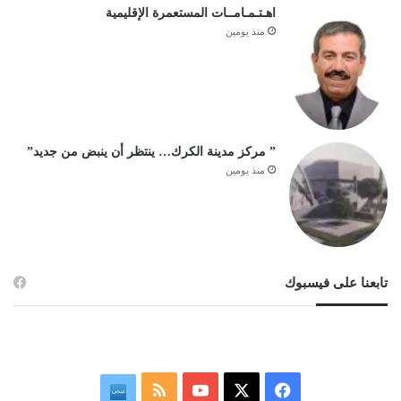
اهـتـمـامــات المستعمرة الإقليمية
منذ يومين
” مركز مدينة الكرك… ينتظر أن ينبض من جديد”
منذ يومين
تابعنا على فيسبوك
ف
م
ن