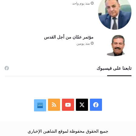
منذ يوم واحد
مؤتمر عمّان من أجل القدس
منذ يومين
تابعنا على فيسبوك
ف
م
ن
ي
X
Y
ل
ب
س
o
خ
ض
جميع الحقوق محفوظة لموقع الشاهين الإخباري