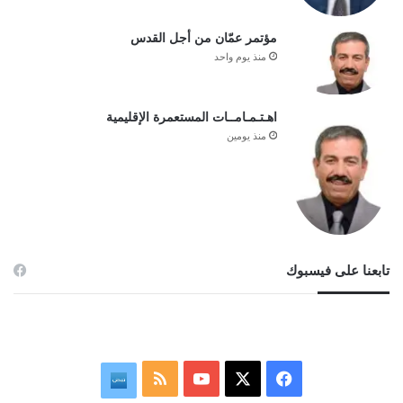
مؤتمر عمّان من أجل القدس
منذ يوم واحد
اهـتـمـامــات المستعمرة الإقليمية
منذ يومين
تابعنا على فيسبوك
ف
م
ن