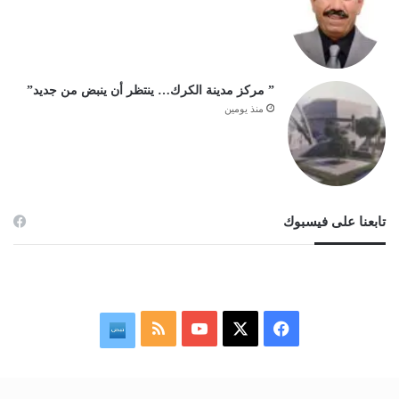
” مركز مدينة الكرك… ينتظر أن ينبض من جديد”
منذ يومين
تابعنا على فيسبوك
ف
م
ن
ي
X
Y
ل
ب