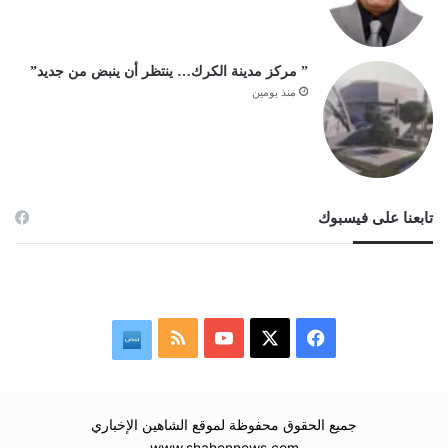
” مركز مدينة الكرك… ينتظر أن ينبض من جديد”
منذ يومين
تابعنا على فيسبوك
ف
م
ن
ي
X
Y
ل
ب
س
o
خ
ض
جميع الحقوق محفوظة لموقع الشاهين الإخباري
www.shahennews.com