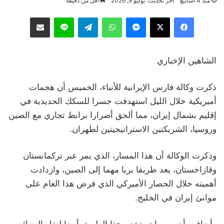
منذ 4 أسابيع
آخر تحديث: يوليو 9, 2026
أقل من دقيقة
فيسبوك
‫X
ماسنجر
واتساب
تيلقرام
لاين
مشاركة عبر البريد
الشاهين الإخباري
ذكرت وكالة فارس الإيرانية للأنباء، الخميس أن هجمات
أميريكية خلال الليل استهدفت جسرا للسكك الحديدية في
إقليم بشمال إيران، مما ألحق أضرارا برابط تجاري مع الصين
وروسيا، الشريكتين الاستراتيجيتين لطهران.
وذكرت الوكالة أن هذا المسار، الذي يمر عبر تركمانستان
وقازاخستان، يعد طريقا بريا مهما إلى الصين، وازدادت
أهميته خلال الحصار الأميركي الذي فرض هذا العام على
موانئ إيران في الخليج.