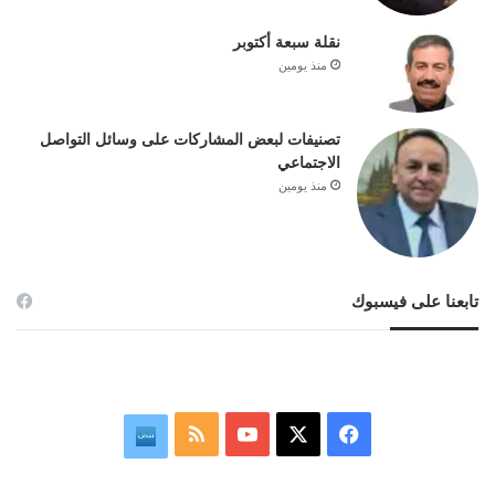
نقلة سبعة أكتوبر
منذ يومين
تصنيفات لبعض المشاركات على وسائل التواصل
الاجتماعي
منذ يومين
تابعنا على فيسبوك
‫X
فيسبوك
‫YouTube
ملخص
نبض
الموقع