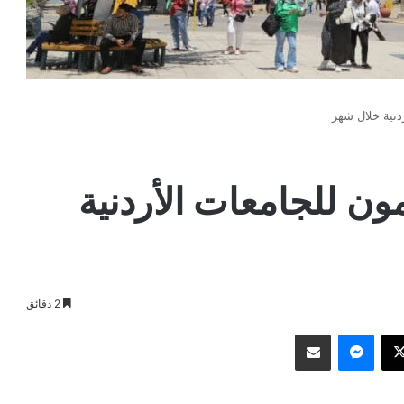
دمون للجامعات الأردنية
2 دقائق
وك
‫X
ماسنجر
مشاركة عبر البريد