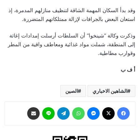
وقد بدأ السكان المهمة الشاقة لتنظيف منازلهم المدمرة، إذ
استعان البعض بالجرافات لإزالة ممتلكاتهم المتضررة.
وذكرت وكالة “شينخوا” أن السلطات أرسلت إمدادات إغاثة
إلى المنطقة، شملت مواد غذائية ومعاطف واقية من المطر
وقوارب مطاطية.
أ ف ب
الشاهين الاخباري
الصين
فيسبوك
‫X
ماسنجر
واتساب
تيلقرام
لاين
مشاركة عبر البريد