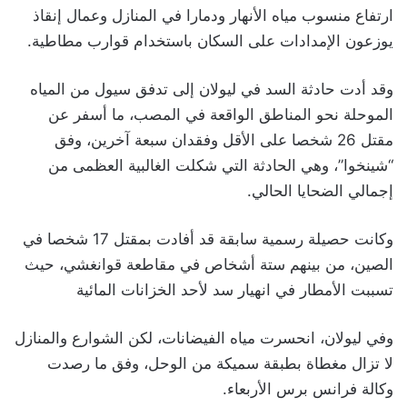
ارتفاع منسوب مياه الأنهار ودمارا في المنازل وعمال إنقاذ
يوزعون الإمدادات على السكان باستخدام قوارب مطاطية.
وقد أدت حادثة السد في ليولان إلى تدفق سيول من المياه
الموحلة نحو المناطق الواقعة في المصب، ما أسفر عن
مقتل 26 شخصا على الأقل وفقدان سبعة آخرين، وفق
“شينخوا”، وهي الحادثة التي شكلت الغالبية العظمى من
إجمالي الضحايا الحالي.
وكانت حصيلة رسمية سابقة قد أفادت بمقتل 17 شخصا في
الصين، من بينهم ستة أشخاص في مقاطعة قوانغشي، حيث
تسببت الأمطار في انهيار سد لأحد الخزانات المائية
وفي ليولان، انحسرت مياه الفيضانات، لكن الشوارع والمنازل
لا تزال مغطاة بطبقة سميكة من الوحل، وفق ما رصدت
وكالة فرانس برس الأربعاء.