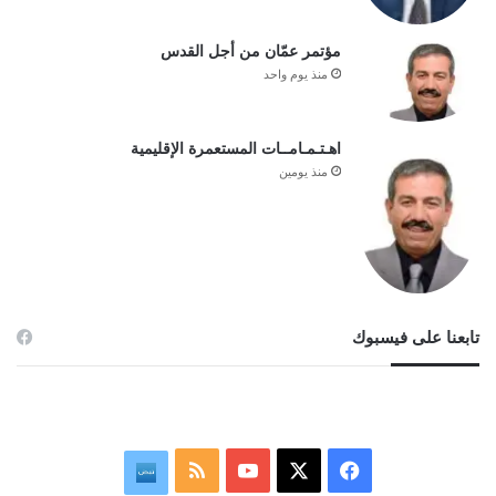
مؤتمر عمّان من أجل القدس
منذ يوم واحد
اهـتـمـامــات المستعمرة الإقليمية
منذ يومين
تابعنا على فيسبوك
‫X
فيسبوك
‫YouTube
ملخص
نبض