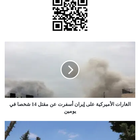
الغارات
الأميركية
على
إيران
أسفرت
عن
مقتل
14
شخصا
في
الغارات الأميركية على إيران أسفرت عن مقتل 14 شخصا في
يومين
يومين
1600
طالب
وافد