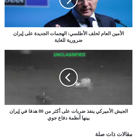
الهجمات
الجديدة
على
إيران
ضرورية
للغاية
الأمين العام لحلف الأطلسي: الهجمات الجديدة على إيران
ضرورية للغاية
الجيش
الأميركي
ينفذ
ضربات
على
أكثر
من
80
هدفا
في
الجيش الأميركي ينفذ ضربات على أكثر من 80 هدفا في إيران
إيران
بينها أنظمة دفاع جوي
بينها
أنظمة
مقالات ذات صلة
دفاع