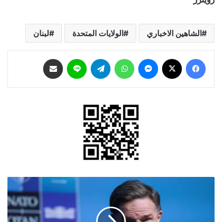
الشاهين الاخباري
الولايات المتحدة
لبنان
فيسبوك
‫X
ماسنجر
واتساب
تيلقرام
لاين
مشاركة عبر البريد
الأمين
العام
لحلف
الأطلسي: