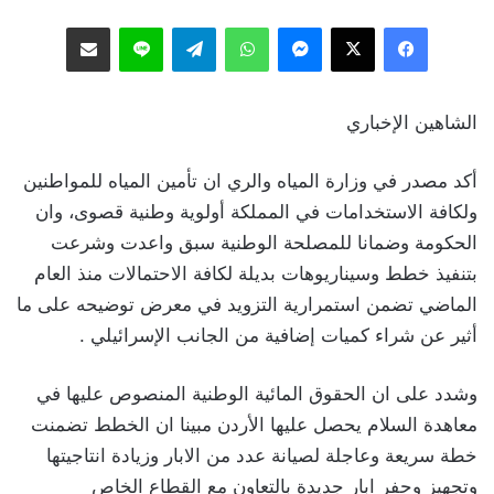
فيسبوك
‫X
ماسنجر
واتساب
تيلقرام
لاين
مشاركة عبر البريد
الشاهين الإخباري
أكد مصدر في وزارة المياه والري ان تأمين المياه للمواطنين
ولكافة الاستخدامات في المملكة أولوية وطنية قصوى، وان
الحكومة وضمانا للمصلحة الوطنية سبق واعدت وشرعت
بتنفيذ خطط وسيناريوهات بديلة لكافة الاحتمالات منذ العام
الماضي تضمن استمرارية التزويد في معرض توضيحه على ما
أثير عن شراء كميات إضافية من الجانب الإسرائيلي .
وشدد على ان الحقوق المائية الوطنية المنصوص عليها في
معاهدة السلام يحصل عليها الأردن مبينا ان الخطط تضمنت
خطة سريعة وعاجلة لصيانة عدد من الابار وزيادة انتاجيتها
وتجهيز وحفر ابار جديدة بالتعاون مع القطاع الخاص