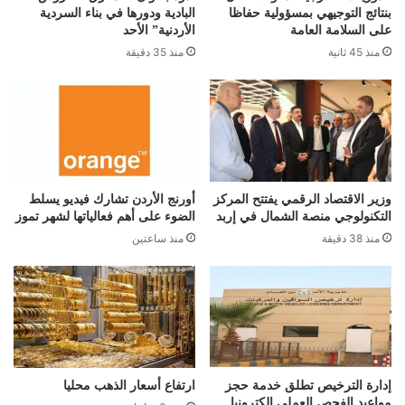
بنتائج التوجيهي بمسؤولية حفاظا
البادية ودورها في بناء السردية
على السلامة العامة
الأردنية” الأحد
منذ 45 ثانية
منذ 35 دقيقة
وزير الاقتصاد الرقمي يفتتح المركز
أورنج الأردن تشارك فيديو يسلط
التكنولوجي منصة الشمال في إربد
الضوء على أهم فعالياتها لشهر تموز
منذ 38 دقيقة
منذ ساعتين
إدارة الترخيص تطلق خدمة حجز
ارتفاع أسعار الذهب محليا
مواعيد الفحص العملي إلكترونيا