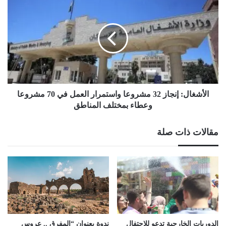
إنجاز
32
مشروعا
واستمرار
العمل
في
70
مشروعا
وعطاء
الأشغال: إنجاز 32 مشروعا واستمرار العمل في 70 مشروعا
بمختلف
وعطاء بمختلف المناطق
المناطق
مقالات ذات صلة
الدوريات الخارجية تدعو للاحتفال
ندوة بعنوان “المفرق .. عروس