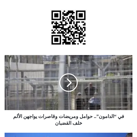
في
“الدامون”..
حوامل
ومريضات
وقاصرات
يواجهن
الألم
خلف
القضبان
في “الدامون”.. حوامل ومريضات وقاصرات يواجهن الألم
خلف القضبان
الأشغال: