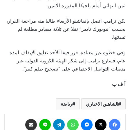
ثمن النهائي أمام بلجيكا المقررة الاثنين.
لكن ترامب اتصل بإنفانتينو الأربعاء طالبا منه مراجعة القرار،
بحسب “نيويورك تايمز” نقلا عن ثلاثة مصادر مطلعة لم
تسمّها.
وفي خطوة غير معتادة، قرر فيفا الأحد تعليق الإيقاف لمدة
عام، فسارع ترامب إلى شكر الهيئة الكروية الدولية عبر
منصات التواصل الاجتماعي على “تصحيح ظلم كبير”.
أ ف ب
الشاهين الاخباري
رياضة
فيسبوك
‫X
ماسنجر
واتساب
تيلقرام
لاين
مشاركة عبر البريد