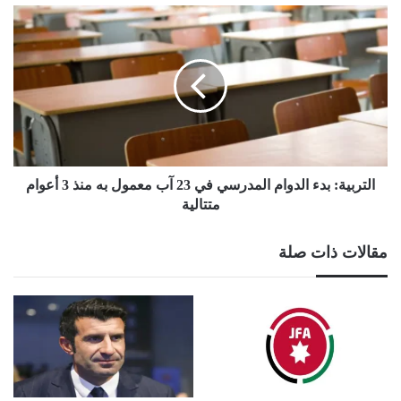
الجدران
التربية:
بدء
الدوام
المدرسي
في
23
آب
معمول
به
منذ
التربية: بدء الدوام المدرسي في 23 آب معمول به منذ 3 أعوام
3
متتالية
أعوام
متتالية
مقالات ذات صلة