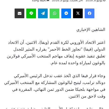
يوليو 6, 2026
آخر تحديث: يوليو 6, 2026
دقيقة واحدة
فيسبوك
‫X
ماسنجر
واتساب
تيلقرام
لاين
مشاركة عبر البريد
الشاهين الإخباري
اعتبر الاتحاد الأوروبي لكرة القدم (ويفا)، الاثنين، أن الاتحاد
الدولي (فيفا) “تجاوز الخط الأحمر” بقراره المثير للجدل
تعليق تنفيذ عقوبة إيقاف مهاجم المنتخب الأميركي فولارين
بالوغون لمباراة واحدة لمدة عام.
وجاء قرار فيفا الذي اتُخذ عقب تدخل الرئيس الأميركي
دونالد ترامب، ليتيح لبالوغون المشاركة مع المنتخب الأميركي
في مواجهة بلجيكا ضمن الدور ثمن النهائي، المقررة في
وقت لاحق من الاثنين.