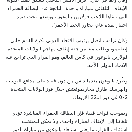
وقال ويفا في بيان: “قرار الأمس القاضي بتعليق تنفيذ عقوبة
الإيقاف التلقائي لمباراة واحدة، الناتجة عن البطاقة الحمراء
التي تلقاها اللاعب فولارين بالوغون، ووضعها تحت فترة
اختبار لمدة عام، تجاوز الخط الأحمر”.
وكان ترامب اتصل برئيس الاتحاد الدولي لكرة القدم جاني
إنفانتينو، وطلب منه مراجعة إيقاف مهاجم الولايات المتحدة
فولارين بالوغون في كأس العالم، وهو القرار الذي تراجع عنه
الاتحاد الدولي الأحد.
وطُرد بالوغون بعدما داس من دون قصد على مدافع البوسنة
والهرسك طارق محاريموفيتش خلال فوز الولايات المتحدة
2-0 في دور الـ32 الأربعاء.
وبموجب قواعد فيفا، فإن البطاقة الحمراء المباشرة تؤدي
تلقائيا إلى الإيقاف لمباراة واحدة، ولا يمكن للمنتخب
استئناف القرار، ما يعني استبعاد بالوغون من مباراة الدور