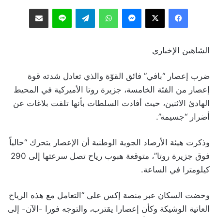
فيسبوك
‫X
ماسنجر
واتساب
تيلقرام
لاين
مشاركة عبر البريد
الشاهين الإخباري
ضرب إعصار “بافي” فائق القوّة والذي تعادل شدته قوة
إعصار من الفئة الخامسة، جزيرة روتا الأميركية في المحيط
الهادئ الاثنين، حيث أفادت السلطات بأنها تلقت بلاغات عن
أضرار “جسيمة”.
وذكرت هيئة الأرصاد الجوية الوطنية أن الإعصار يتحرك “حالياً
فوق جزيرة روتا”، متوقعة هبوب رياح تصل سرعتها إلى 290
كيلومترا في الساعة.
وحضت السكان عبر منصة إكس على “التعامل مع هذه الرياح
العاتية الوشيكة وكأن إعصارا يقترب، والتوجه فورا -الآن- إلى