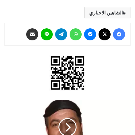
الشاهين الاخباري
فيسبوك
‫X
ماسنجر
واتساب
تيلقرام
لاين
مشاركة عبر البريد
وداعًا
"بابا
سنفور"
الجامعة
الأردنية
/