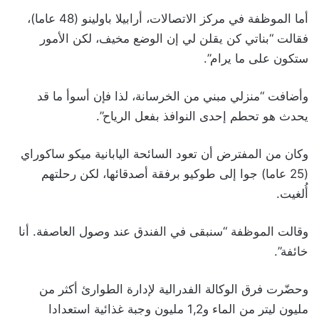
أما الموظفة في مركز الاتصالات، أرابيلا باولينو (48 عاما)،
فقالت “بناتي كن يقلن لي إن الوضع مخيف، لكن الأمور
ستكون على ما يرام”.
وأضافت “منزلي مبني من الخرسانة، لذا فإن أسوأ ما قد
يحدث هو تحطم إحدى النوافذ بفعل الرياح”.
وكان من المفترض أن تعود السائحة اليابانية ميكو ساكوراي
(25 عاما) جوا إلى طوكيو برفقة أصدقائها، لكن رحلتهم
أُلغيت.
وقالت الموظفة “سنبقى في الفندق عند وصول العاصفة. أنا
خائفة”.
وحضّرت فرق الوكالة الفدرالية لإدارة الطوارئ أكثر من
مليون ليتر من الماء و1,2 مليون وجبة غذائية استعدادا