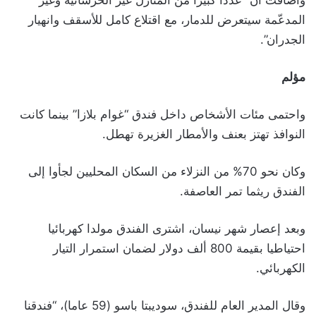
وأضافت أن “عددا كبيرا من المنازل غير الخرسانية وغير
المدعّمة سيتعرض للدمار، مع اقتلاع كامل للأسقف وانهيار
الجدران”.
مؤلم
واحتمى مئات الأشخاص داخل فندق “غوام بلازا” بينما كانت
النوافذ تهتز بعنف والأمطار الغزيرة تهطل.
وكان نحو 70% من النزلاء من السكان المحليين لجأوا إلى
الفندق ريثما تمر العاصفة.
وبعد إعصار شهر نيسان، اشترى الفندق مولدا كهربائيا
احتياطيا بقيمة 800 ألف دولار لضمان استمرار التيار
الكهربائي.
وقال المدير العام للفندق، سوديبتا باسو (59 عاما)، “فندقنا