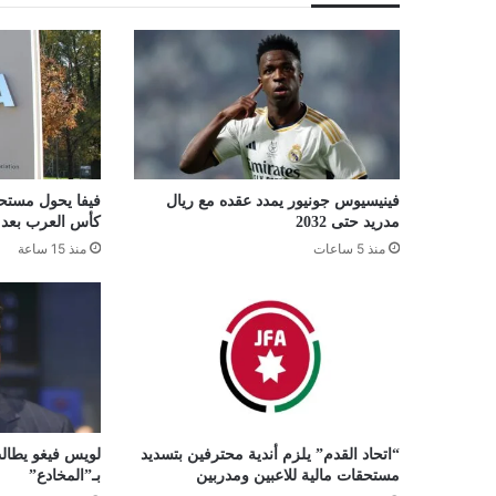
فينيسيوس جونيور يمدد عقده مع ريال
فيفا يحول مستح
مدريد حتى 2032
كأس العرب بعد 8 أشهر من التأخير
منذ 5 ساعات
منذ 15 ساعة
“اتحاد القدم” يلزم أندية محترفين بتسديد
لويس فيغو يطالب
مستحقات مالية للاعبين ومدربين
بـ”المخادع”