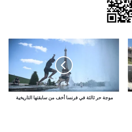
موجة
حر
ثالثة
في
فرنسا
أخف
من
سابقتها
التاريخية
موجة حر ثالثة في فرنسا أخف من سابقتها التاريخية