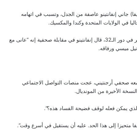
يفا) جاني إنفانتينو عاصفة من الجدل، وتسبب في اتهامه
اليا في الولايات المتحدة وكندا والمكسيك.
وبعد فوز “راقصي التانغو” الصعب على الرأس الأخضر في دور الـ32، قال إنفانتينو في مقابلة صحفية إنه “عانى مع
نيل ميسي ورفاقه.
 معه صحفي أرجنتيني، عجت منصات التواصل الاجتماعي
النسخة الأخيرة من المونديال.
ذي يمكن فعله لوقف فضيحة الفساد هذه؟”.
ا متحيزا إلى هذا الحد. عليه أن يستقيل في أسرع وقت”.