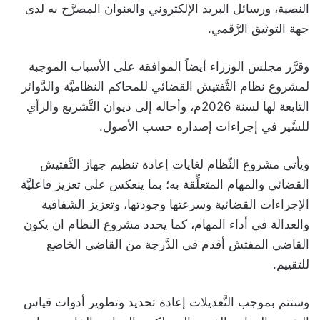
النصية، ورسائل البريد الإلكتروني والعنوان المصرَّح به لدى
جهة التوثيق الرَّقمي.
وقرَّر مجلس الوزراء أيضاً الموافقة على الأسباب الموجبة
لمشروع نظام التَّفتيش القضائي للمحاكم النظاميَّة والدَّوائر
التابعة لها لسنة 2026م، وأحاله إلى ديوان التَّشريع والرأي
للسَّير في إجراءات إصداره حسب الأصول.
ويأتي مشروع النِّظام لغايات إعادة تنظيم جهاز التَّفتيش
القضائي والمهام المتعلِّقة به؛ بما ينعكس على تعزيز فاعليَّة
الإجراءات القضائية وسرعتها وجودتها، وتعزيز الشفافية
والعدالة في أداء المهام، كما يحدد مشروع النظام ان يكون
القاضي المفتش أقدم في الدَّرجة من القاضي الخاضع
للتقييم.
وستتم بموجب التَّعديلات إعادة تحديد وتطوير أدوات قياس