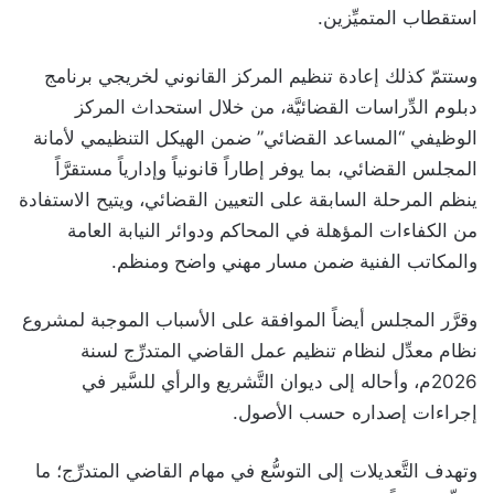
استقطاب المتميِّزين.
وستتمّ كذلك إعادة تنظيم المركز القانوني لخريجي برنامج
دبلوم الدِّراسات القضائيَّة، من خلال استحداث المركز
الوظيفي “المساعد القضائي” ضمن الهيكل التنظيمي لأمانة
المجلس القضائي، بما يوفر إطاراً قانونياً وإدارياً مستقرَّاً
ينظم المرحلة السابقة على التعيين القضائي، ويتيح الاستفادة
من الكفاءات المؤهلة في المحاكم ودوائر النيابة العامة
والمكاتب الفنية ضمن مسار مهني واضح ومنظم.
وقرَّر المجلس أيضاً الموافقة على الأسباب الموجبة لمشروع
نظام معدِّل لنظام تنظيم عمل القاضي المتدرِّج لسنة
2026م، وأحاله إلى ديوان التَّشريع والرأي للسَّير في
إجراءات إصداره حسب الأصول.
وتهدف التَّعديلات إلى التوسُّع في مهام القاضي المتدرِّج؛ ما