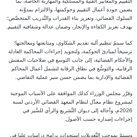
التقييم والمعايير الفنية والمسلكية والمهارية الخاصة، بما
يضمن جودة أعمال التقييم وحوكمتها، والالتزام بمدوَّنة
السلوك القضائي، وتعزيز بناء القدرات والتَّدريب المتخصِّص؛
بهدف تعزيز الكفاءة والإنجاز، وضمان عدالة وشفافية التقييم.
كما سيتمّ تنظيم آلية تقديم الشكاوى، ومتابعتها ومعالجتها؛
ترسيخاً لمبادئ الحوكمة، ولتجويد إجراءات المحاكمة العادلة
والأحكام القضائية، إلى جانب التوسع في صلاحيات المفتش
الرقابية، والتوسُّع في نطاق الرقابة لتشمل أعمال المحاكم
القضائية والإدارية بما يضمن حسن سير عملية التقاضي.
وقرَّر مجلس الوزراء كذلك الموافقة على الأسباب الموجبة
لمشروع نظام معدِّل لنظام المعهد القضائي الأردني لسنة
2026م، وأحاله إلى ديوان التَّشريع والرأي للسَّير في
إجراءات إصداره حسب الأصول.
وسيتمّ بموجب التَّعديلات استحداث برامج دراسات عليا في