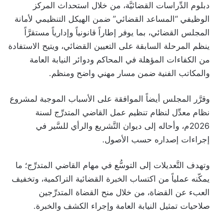
دبلوم الدِّراسات القضائيَّة، من خلال استحداث المركز
الوظيفي “المساعد القضائي” ضمن الهيكل التنظيمي لأمانة
المجلس القضائي، بما يوفر إطاراً قانونياً وإدارياً مستقرَّاً
ينظم المرحلة السابقة على التعيين القضائي، ويتيح الاستفادة
من الكفاءات المؤهلة في المحاكم ودوائر النيابة العامة
والمكاتب الفنية ضمن مسار مهني واضح ومنظم.
وقرَّر المجلس أيضاً الموافقة على الأسباب الموجبة لمشروع
نظام معدِّل لنظام تنظيم عمل القاضي المتدرِّج لسنة
2026م، وأحاله إلى ديوان التَّشريع والرأي للسَّير في
إجراءات إصداره حسب الأصول.
وتهدف التَّعديلات إلى التوسُّع في مهام القاضي المتدرِّج؛ ما
يمكّنه عملياً من اكتساب الخبرة القضائية التراكمية، وتخفيف
العبء عن القضاة، من خلال منح القضاة المتدرِّجين
صلاحيات تمثيل النيابة العامة وإجراء الكشف والخبرة.