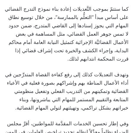
كما ستتمّ بموجب التَّعديلات إعادة بناء نموذج التدرج القضائي
على أساس مبدأ “التعلُّم بالممارسة”، من خلال توسيع نطاق
المهام التي يجوز إسنادها إلى القاضي المتدرج، ضمن حدود
لا تمس جوهر العمل القضائي، مثل المساهمة في بعض
الأعمال القضائيَّة الإجرائية كتمثيل النيابة العامة أمام محاكم
البداية، وإجراء الكشف والخبرة تحت إشراف قضائي إذا
قررت المحكمة انتدابهم لذلك.
وتهدف التعديلات كذلك إلى رفع كفاءة القضاة المتدرِّجين في
أداء الأعمال المناطة بهم وإشراكهم بصورة فعلية في الأعباء
القضائية وتمكينهم من التدريب الفعلي وتفعيل منظومتي
المتابعة والتقييم المستمر للمهام التي يباشرونها، وبناء
خبراتهم بشكل تراكمي، وتهيئتهم لتولي المهام القضائية.
وفي إطار تحسين الخدمات المقدَّمة للمواطنين، أقرَّ مجلس
الوزراء نظاماً معدِّلاً لنظام تجديد تراخيص العاملين في المهن