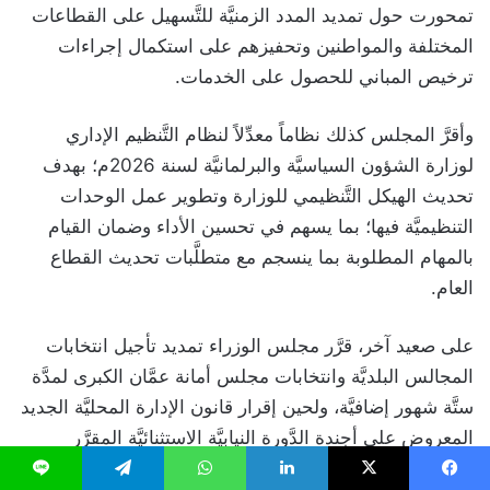
تمحورت حول تمديد المدد الزمنيَّة للتَّسهيل على القطاعات
المختلفة والمواطنين وتحفيزهم على استكمال إجراءات
ترخيص المباني للحصول على الخدمات.
وأقرَّ المجلس كذلك نظاماً معدِّلاً لنظام التَّنظيم الإداري
لوزارة الشؤون السياسيَّة والبرلمانيَّة لسنة 2026م؛ بهدف
تحديث الهيكل التَّنظيمي للوزارة وتطوير عمل الوحدات
التنظيميَّة فيها؛ بما يسهم في تحسين الأداء وضمان القيام
بالمهام المطلوبة بما ينسجم مع متطلَّبات تحديث القطاع
العام.
على صعيد آخر، قرَّر مجلس الوزراء تمديد تأجيل انتخابات
المجالس البلديَّة وانتخابات مجلس أمانة عمَّان الكبرى لمدَّة
ستَّة شهور إضافيَّة، ولحين إقرار قانون الإدارة المحليَّة الجديد
المعروض على أجندة الدَّورة النيابيَّة الاستثنائيَّة المقرَّر
انعقادها اعتباراً من الثَّاني عشر من تمُّوز الجاري.
يسبوك
‫X
لينكدإن
واتساب
تيلقرام
لاين