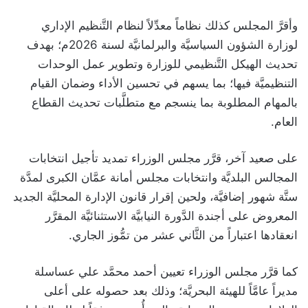
وأقرَّ المجلس كذلك نظاماً معدِّلاً لنظام التَّنظيم الإداري
لوزارة الشؤون السياسيَّة والبرلمانيَّة لسنة 2026م؛ بهدف
تحديث الهيكل التَّنظيمي للوزارة وتطوير عمل الوحدات
التنظيميَّة فيها؛ بما يسهم في تحسين الأداء وضمان القيام
بالمهام المطلوبة بما ينسجم مع متطلَّبات تحديث القطاع
العام.
على صعيد آخر، قرَّر مجلس الوزراء تمديد تأجيل انتخابات
المجالس البلديَّة وانتخابات مجلس أمانة عمَّان الكبرى لمدَّة
ستَّة شهور إضافيَّة، ولحين إقرار قانون الإدارة المحليَّة الجديد
المعروض على أجندة الدَّورة النيابيَّة الاستثنائيَّة المقرَّر
انعقادها اعتباراً من الثَّاني عشر من تمُّوز الجاري.
كما قرَّر مجلس الوزراء تعيين أحمد محمَّد علي عساسلة
مديراً عامَّاً للهيئة البحريَّة؛ وذلك بعد حصوله على أعلى