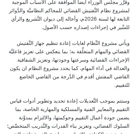
وقرَّر مجلس الوزراء أيضاً الموافقة على الأسباب الموجبة
لمشروع نظام التَّفتيش القضائي للمحاكم النظاميَّة والدَّوائر
التابعة لها لسنة 2026م، وأحاله إلى ديوان التَّشريع والرأي
للسَّير في إجراءات إصداره حسب الأصول.
ويأتي مشروع النِّظام لغايات إعادة تنظيم جهاز التَّفتيش
القضائي والمهام المتعلِّقة به؛ بما ينعكس على تعزيز فاعليَّة
الإجراءات القضائية وسرعتها وجودتها، وتعزيز الشفافية
والعدالة في أداء المهام، كما يحدد مشروع النظام ان يكون
القاضي المفتش أقدم في الدَّرجة من القاضي الخاضع
للتقييم.
وستتم بموجب التَّعديلات إعادة تحديد وتطوير أدوات قياس
التقييم والمعايير الفنية والمسلكية والمهارية الخاصة، بما
يضمن جودة أعمال التقييم وحوكمتها، والالتزام بمدوَّنة
السلوك القضائي، وتعزيز بناء القدرات والتَّدريب المتخصِّص؛