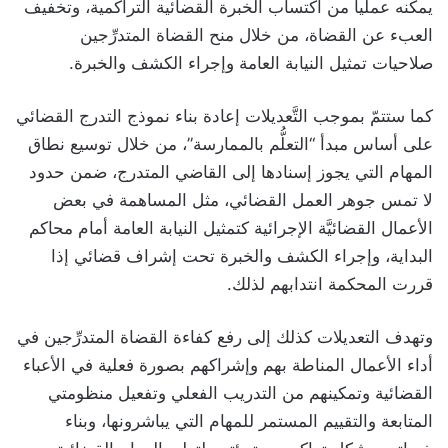
يمكّنه عملياً من اكتساب الخبرة القضائية التراكمية، وتخفيف
العبء عن القضاة، من خلال منح القضاة المتدرِّجين
صلاحيات تمثيل النيابة العامة وإجراء الكشف والخبرة.
كما ستتمّ بموجب التَّعديلات إعادة بناء نموذج التدرج القضائي
على أساس مبدأ “التعلُّم بالممارسة”، من خلال توسيع نطاق
المهام التي يجوز إسنادها إلى القاضي المتدرج، ضمن حدود
لا تمس جوهر العمل القضائي، مثل المساهمة في بعض
الأعمال القضائيَّة الإجرائية كتمثيل النيابة العامة أمام محاكم
البداية، وإجراء الكشف والخبرة تحت إشراف قضائي إذا
قررت المحكمة انتدابهم لذلك.
وتهدف التعديلات كذلك إلى رفع كفاءة القضاة المتدرِّجين في
أداء الأعمال المناطة بهم وإشراكهم بصورة فعلية في الأعباء
القضائية وتمكينهم من التدريب الفعلي وتفعيل منظومتي
المتابعة والتقييم المستمر للمهام التي يباشرونها، وبناء