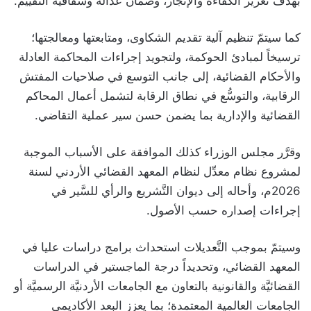
بهدف تعزيز الكفاءة والإنجاز، وضمان عدالة وشفافية التقييم.
كما سيتمّ تنظيم آلية تقديم الشكاوى، ومتابعتها ومعالجتها؛
ترسيخاً لمبادئ الحوكمة، ولتجويد إجراءات المحاكمة العادلة
والأحكام القضائية، إلى جانب التوسع في صلاحيات المفتش
الرقابية، والتوسُّع في نطاق الرقابة لتشمل أعمال المحاكم
القضائية والإدارية بما يضمن حسن سير عملية التقاضي.
وقرَّر مجلس الوزراء كذلك الموافقة على الأسباب الموجبة
لمشروع نظام معدِّل لنظام المعهد القضائي الأردني لسنة
2026م، وأحاله إلى ديوان التَّشريع والرأي للسَّير في
إجراءات إصداره حسب الأصول.
وسيتمّ بموجب التَّعديلات استحداث برامج دراسات عليا في
المعهد القضائي، وتحديداً درجة الماجستير في الدراسات
القضائيَّة والقانونية بالتعاون مع الجامعات الأردنيَّة الرسميَّة أو
الجامعات العالمية المعتمدة؛ بما يعزز البعد الأكاديمي