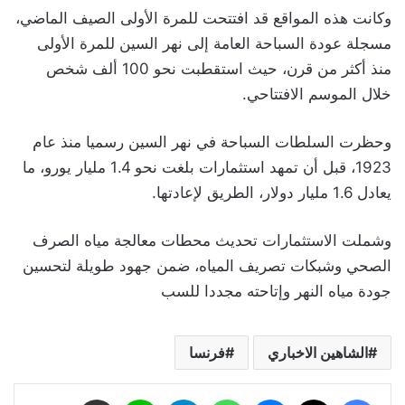
وكانت هذه المواقع قد افتتحت للمرة الأولى الصيف الماضي،
مسجلة عودة السباحة العامة إلى نهر السين للمرة الأولى
منذ أكثر من قرن، حيث استقطبت نحو 100 ألف شخص
خلال الموسم الافتتاحي.
وحظرت السلطات السباحة في نهر السين رسميا منذ عام
1923، قبل أن تمهد استثمارات بلغت نحو 1.4 مليار يورو، ما
يعادل 1.6 مليار دولار، الطريق لإعادتها.
وشملت الاستثمارات تحديث محطات معالجة مياه الصرف
الصحي وشبكات تصريف المياه، ضمن جهود طويلة لتحسين
جودة مياه النهر وإتاحته مجددا للسب
الشاهين الاخباري
فرنسا
فيسبوك
‫X
ماسنجر
واتساب
تيلقرام
لاين
مشاركة عبر البريد