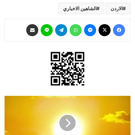
الاردن
الشاهين الاخباري
فيسبوك
‫X
ماسنجر
واتساب
تيلقرام
لاين
مشاركة عبر البريد
واشنطن
تسجل
أكثر
أيام
عيد
الاستقلال