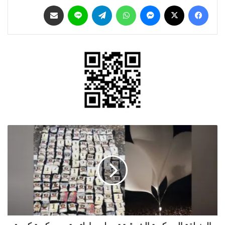
فيسبوك
‫X
ماسنجر
واتساب
تيلقرام
لاين
مشاركة عبر البريد
المنطقة
العسكرية
الشرقية
تحبط
محاولتي
تهريب
كمية
كبيرة
من
المواد