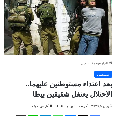
الرئيسية
/
فلسطين
فلسطين
بعد اعتداء مستوطنين عليهما..
الاحتلال يعتقل شقيقين بيطا
يوليو 5, 2026
آخر تحديث: يوليو 5, 2026
أقل من دقيقة
فيسبوك
‫X
ماسنجر
واتساب
تيلقرام
لاين
مشاركة عبر البريد