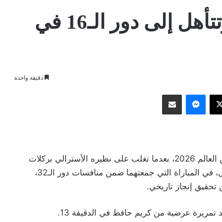
مصر تقصي أستراليا وتتأهل إلى دور الـ16 في
دقيقة واحدة
وك
‫X
ماسنجر
مشاركة عبر البريد
حجز المنتخب المصري مقعده في دور الـ16 من كأس العالم 2026، بعدما تغلب على نظيره الأسترالي بركلات
الترجيح عقب انتهاء الوقتين الأصلي والإضافي بالتعادل، في المباراة التي جمعتهما ضمن منافسات دور الـ32،
 تحقيق إنجاز تاريخي.
تمريرة عرضية من كريم حافظ في الدقيقة 13.