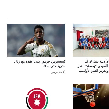
 الأردنية تشارك في
فينيسيوس جونيور يمدد عقده مع ريال
 الصيفي “بصمة” لنشر
مدريد حتى 2032
وتعزيز القيم الأولمبية
منذ يومين