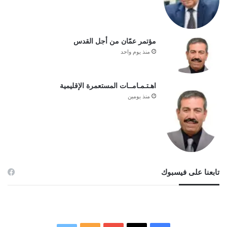
مؤتمر عمّان من أجل القدس
منذ يوم واحد
اهـتـمـامــات المستعمرة الإقليمية
منذ يومين
تابعنا على فيسبوك