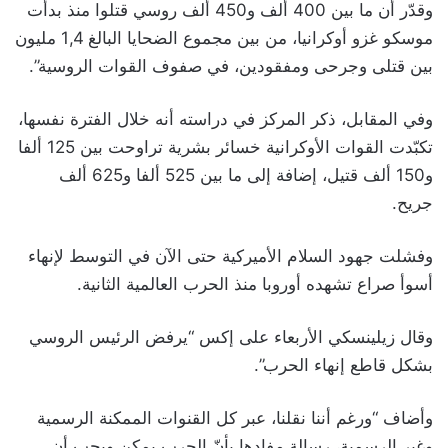
وقدّر أن ما بين 400 ألف و450 ألف روسي قتلوا منذ بدأت
موسكو غزو أوكرانيا، من بين مجموع الضحايا البالغ 1,4 مليون
بين قتلى وجرحى ومفقودين، في صفوف القوات الروسية”.
وفي المقابل، ذكر المركز في دراسته أنه خلال الفترة نفسها،
تكبّدت القوات الأوكرانية خسائر بشرية تراوحت بين 125 ألفا
و150 ألف قتيل، إضافة إلى ما بين 525 ألفا و625 ألف
جريح.
وفشلت جهود السلام الأميركية حتى الآن في التوسط لإنهاء
أسوأ صراع تشهده أوروبا منذ الحرب العالمية الثانية.
وقال زيلينسكي الأربعاء على إكس “يرفض الرئيس الروسي
بشكل قاطع إنهاء الحرب”.
وأضاف “ورغم أننا نقلنا، عبر كل القنوات الممكنة الرسمية
وغير الرسمية، رسالة مفادها بأنّ الحرب يمكن ويجب أن