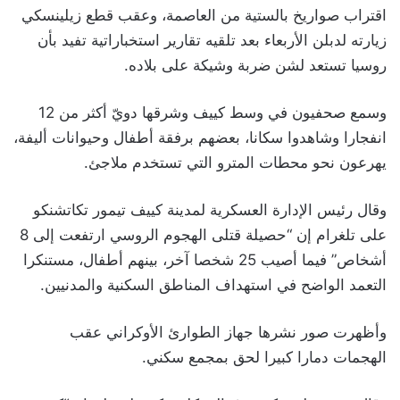
اقتراب صواريخ بالستية من العاصمة، وعقب قطع زيلينسكي
زيارته لدبلن الأربعاء بعد تلقيه تقارير استخباراتية تفيد بأن
روسيا تستعد لشن ضربة وشيكة على بلاده.
وسمع صحفيون في وسط كييف وشرقها دويّ أكثر من 12
انفجارا وشاهدوا سكانا، بعضهم برفقة أطفال وحيوانات أليفة،
يهرعون نحو محطات المترو التي تستخدم ملاجئ.
وقال رئيس الإدارة العسكرية لمدينة كييف تيمور تكاتشنكو
على تلغرام إن “حصيلة قتلى الهجوم الروسي ارتفعت إلى 8
أشخاص” فيما أصيب 25 شخصا آخر، بينهم أطفال، مستنكرا
التعمد الواضح في استهداف المناطق السكنية والمدنيين.
وأظهرت صور نشرها جهاز الطوارئ الأوكراني عقب
الهجمات دمارا كبيرا لحق بمجمع سكني.