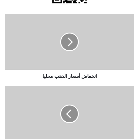
انخفاض
أسعار
الذهب
محليا
انخفاض أسعار الذهب محليا
رئيس
الديوان
الملكي
يلتقي
وفدا
من
"جماعة
عمان