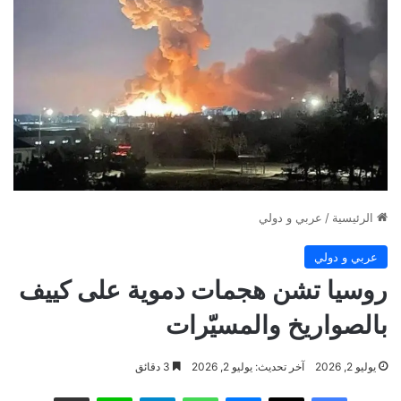
الرئيسية
/
عربي و دولي
عربي و دولي
روسيا تشن هجمات دموية على كييف
بالصواريخ والمسيّرات
يوليو 2, 2026
آخر تحديث: يوليو 2, 2026
3 دقائق
فيسبوك
‫X
ماسنجر
واتساب
تيلقرام
لاين
مشاركة عبر البريد