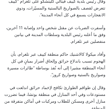
وقال رئيس بلدية كييف فيتالي كليتشكو على تلغرام “كييف
تتعرض لقصف بالصواريخ البالستية والمسيّرات، ودوي
الانفجارات يسمع في كل أنحاء المدينة”.
وأسفرت الضربات عن مقتل شخص واحد وإصابة 11 آخرين،
وفق ما أعلنه رئيس البلدية وسلطات المدينة في بيانين
منفصلين عبر تلغرام.
وأفاد ميكولا كالاشنيك حاكم منطقة كييف عبر تلغرام، بأن
الهجوم تسبب باندلاع حرائق وإلحاق أضرار بمبانٍ في كل
أنحاء المنطقة مشيرا إلى أنه نُفذ بوساطة “طائرات مسيرة
وصواريخ بالستية وصواريخ كروز”.
وقال إن طواقم الطوارئ تكافح لإخماد حرائق اندلعت في
مستودعات وفي أحد المنازل في منطقة بوتشا، فيما تضررت
منازل أخرى ومسكن للطلاب ومركبات في أماكن متفرقة من
المنطقة.