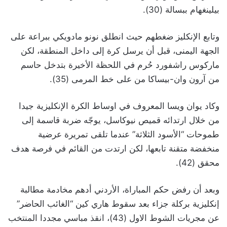
بيلينغهام ببسالة (30).
وتابع الإنكليز ضغطهم حيث انطلق نونو مادويكي ببراعة على
الجهة اليمنى، قبل أن يرسل كرة إلى داخل المنطقة، لكن
ماركوس راشفورد حُرم في اللحظة الأخيرة بتدخل حاسم
من آرون وان-بيساكا من على خط المرمى (35).
وكاد يوان ويسا المعروف في اوساط الكرة الإنكليزية جيدا
من خلال ارتدائه قميص نيوكاسل، يوجّه ضربة قاسمة إلى
طموحات “الأسود الثلاثة” عندما تلقى تمريرة عرضية
منخفضة متقنة تابعها، لكن ارتدت من القائم في فرصة هدف
محقق (42).
وبعد أن رفض حكم المباراة، الأردني أدهم مخادمة مطالبة
إنكليزية بركلة جزاء بعد سقوط هاري كين “الغائب الحاضر”
عن مجريات الشوط الاول (43)، انقذ مباسي مجددا المنتخب