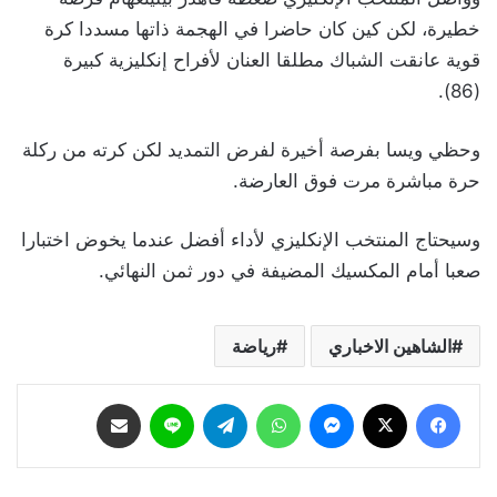
خطيرة، لكن كين كان حاضرا في الهجمة ذاتها مسددا كرة
قوية عانقت الشباك مطلقا العنان لأفراح إنكليزية كبيرة
(86).
وحظي ويسا بفرصة أخيرة لفرض التمديد لكن كرته من ركلة
حرة مباشرة مرت فوق العارضة.
وسيحتاج المنتخب الإنكليزي لأداء أفضل عندما يخوض اختبارا
صعبا أمام المكسيك المضيفة في دور ثمن النهائي.
الشاهين الاخباري
رياضة
فيسبوك
‫X
ماسنجر
واتساب
تيلقرام
لاين
مشاركة عبر البريد