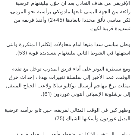
الإفريقي من هدف التعادل بعد ان حوّل بيلينغهام عرضية
رائعة من الجهة اليمنى تابعها مادويكي برأسية نحو المرمى،
لكن مباسي تألق مجددا بابعادها (45+2) وأنقذ فريقه من
تسديدة قريبة لكين.
وظل مباسي سدا منيعا امام محاولات إنكلترا المتكررة والتي
استهلها في الشوط الثاني بيلينغهام بتسديدة قوية (53).
ومع سيطرة التوتر على أداء فريق المدرب توخل مع تقدم
الوقت، عمد الأخير إلى سلسلة تغييرات بهدف إحداث خرق
تمثلت بزجّ مهاجم أرسنال بوكايو ساكا ولاعب الجناح المنتقل
إلى برشلونة الإسباني أنتوني غوردون (61).
وظهر كين في الوقت المثالي لفريقه، حين تابع برأسه عرضية
البديل غوردون وأسكنها الشباك (75).
وواصل المنتخب الإنكليزي ضغطه فأهدر بيلينغهام فرصة