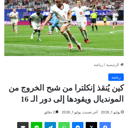
الرئيسية
/
رياضة
رياضة
كين يُنقذ إنكلترا من شبح الخروج من
المونديال ويقودها إلى دور الـ 16
يوليو 1, 2026
آخر تحديث: يوليو 1, 2026
2 دقائق
فيسبوك
‫X
ماسنجر
واتساب
تيلقرام
لاين
مشاركة عبر البريد