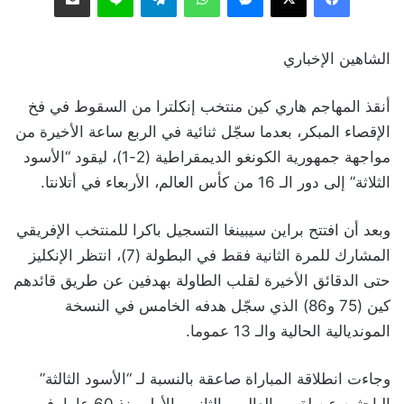
الشاهين الإخباري
أنقذ المهاجم هاري كين منتخب إنكلترا من السقوط في فخ
الإقصاء المبكر، بعدما سجّل ثنائية في الربع ساعة الأخيرة من
مواجهة جمهورية الكونغو الديمقراطية (2-1)، ليقود “الأسود
الثلاثة” إلى دور الـ 16 من كأس العالم، الأربعاء في أتلانتا.
وبعد أن افتتح براين سيبينغا التسجيل باكرا للمنتخب الإفريقي
المشارك للمرة الثانية فقط في البطولة (7)، انتظر الإنكليز
حتى الدقائق الأخيرة لقلب الطاولة بهدفين عن طريق قائدهم
كين (75 و86) الذي سجّل هدفه الخامس في النسخة
المونديالية الحالية والـ 13 عموما.
وجاءت انطلاقة المباراة صاعقة بالنسبة لـ “الأسود الثالثة”