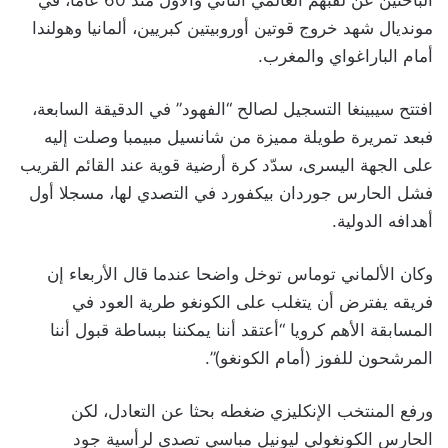
الباحثين عن لقبهم العالمي الثاني والأول منذ 60 عاما، في
مونديال شهد خروج قوتين أوروبيتين كبريين، ألمانيا وهولندا
أمام الباراغواي والمغرب.
افتتح سيبينغا التسجيل لصالح “الفهود” في الدقيقة السابعة،
فبعد تمريرة طويلة مميزة من شانسيل مبيمبا وصلت إليه
على الجهة اليسرى، سدّد كرة أرضية قوية عند القائم القريب
فشل الحارس جوردان بيكفورد في التصدي لها، مسجلا أول
أهدافه الدولية.
وكان الألماني توماس توخل واضحا عندما قال الأربعاء إن
فريقه يفترض أن يتغلب على الكونغو طرية العود في
المسابقة الأهم كرويا “أعتقد أننا يمكننا ببساطة قبول أننا
المرشحون للفوز (أمام الكونغو)”.
ورفع المنتخب الإنكليزي ضغطه بحثا عن التعادل، لكن
الحارس الكونغولي ليونيل مباسي تصدى لرأسية جود