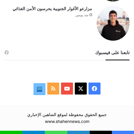
مزارعو الأغوار الجنوبية يحرسون الأمن الغذائي
منذ يومين
تابعنا على فيسبوك
‫X
فيسبوك
‫YouTube
ملخص
نبض
الموقع
RSS
جميع الحقوق محفوظة لموقع الشاهين الإخباري
www.shahennews.com