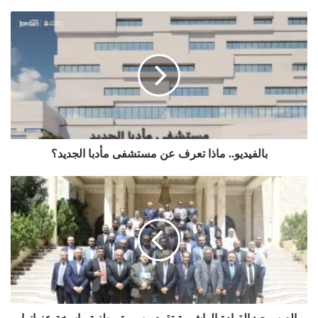
بالفيديو..
ماذا
تعرف
عن
مستشفى
مأدبا
الجديد؟
بالفيديو.. ماذا تعرف عن مستشفى مأدبا الجديد؟
العيسوي:
القيادة
الهاشمية
تقود
مسيرة
وطنية
راسخة
عنوانها
التحديث
والاستقرار