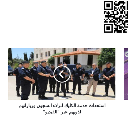
استحداث
خدمة
الكليك
لنزلاء
السجون
وزياراتهم
لذويهم
عبر
"الفيديو"
استحداث خدمة الكليك لنزلاء السجون وزياراتهم
لذويهم عبر "الفيديو"