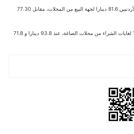
وبلغ سعر غرام الذهب من عيار 21 الأكثر رغبة لدى الأردنيين 81.6 دينارا لجهة البيع من المحلات، مقابل 77.30
وبلغ سعر بيع الغرام الواحد من الذهب عياري 24 و18 لغايات الشراء من محلات الصاغة، عند 93.8 دينارا و 71.8