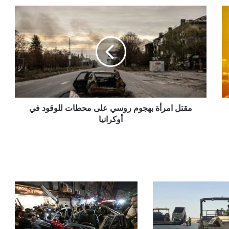
مقتل
امرأة
بهجوم
روسي
على
محطات
للوقود
في
أوكرانيا
مقتل امرأة بهجوم روسي على محطات للوقود في
أوكرانيا