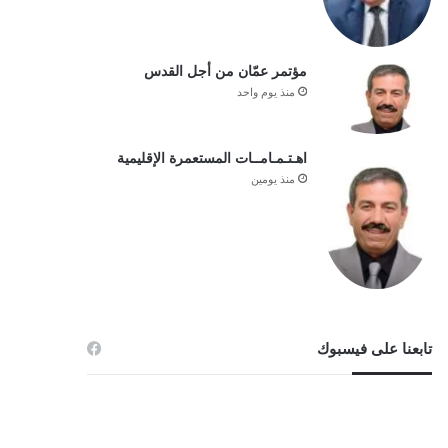
مؤتمر عمّان من أجل القدس
منذ يوم واحد
اهـتـمـامــات المستعمرة الإقليمية
منذ يومين
تابعنا على فيسبوك