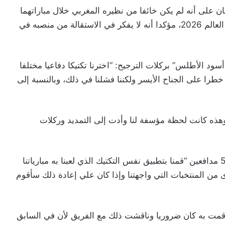
ن على أنه لم يكن خائفا من نظيره المغربي خلال مباراتهما
الاثنين في مونتيري في دور الـ32 لمونديال من كأس العالم 2026، مؤكدا أنه لا يفكر في الاستقالة من منصبه في
 الأطلس” بركلات الترجيح: “اخترنا تكتيكا دفاعيا مختلفا
خطرا على الجناح الأيسر ولكننا فشلنا في ذلك، وبالنسبة إلى
ه كانت لحظة مؤسفة لنا وأدت إلى التمديد وركلات
وتابع معاتبا وسائل الإعلام التي انتقدت اعتماده على 5 مدافعين “قمنا بتطبيق نفس التكتيك الذي لعبنا به مبارياتنا
ى من المنتخبات التي واجهتنا وإذا كان علي إعادة ذلك سأقوم
 قمت به كان ضروريا وناقشت ذلك مع الفريق لأن في السابق