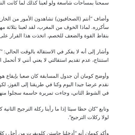
سمحنا بمساحات شاسعة ولو لعبنا كذلك لما كانت النتي
وأضاف “أنتم (الصحافيون) تشاهدون الأمور من الخارج 
سأكرره. لماذا الخوف من المغرب، لقد لعبنا بثلاثة م
بنقاط القوة والضعف للخصم، اتخذت هذا القرار على
وأشار إلى أنه لا يفكر في الاستقالة بالوقت الحالي:
استنتاج، عدم تقديم استقالتي لا يعني أنني لا أتحمل ا
وأوضح كومان أن جدول المسابقة كان صعبا بإيقاع هولن
نقدم عرضا جيدا اليوم وكنا في طريقنا إلى الفوز، ل
في الشوط الثاني، وجاءت تمريرة حاسمة سجلوا منها 
وتابع “كان حظا سيئا إذا ما رأينا ركلة الترجيح الثا
لولا ركلات الترجيح”.
وأكد كومان أنه “أدخلنا جاستن كلويفرت من أجل ركلا