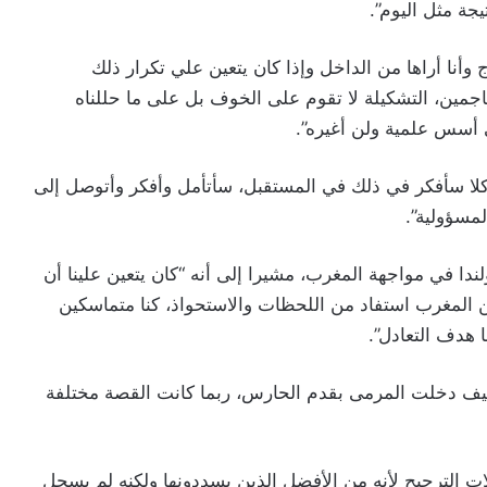
جة مثل اليوم”.
وأنا أراها من الداخل وإذا كان يتعين علي تكرار ذلك
هاجمين، التشكيلة لا تقوم على الخوف بل على ما حللناه
 أسس علمية ولن أغيره”.
 “كلا سأفكر في ذلك في المستقبل، سأتأمل وأفكر وأتوصل إلى
لمسؤولية”.
دا في مواجهة المغرب، مشيرا إلى أنه “كان يتعين علينا أن
كن المغرب استفاد من اللحظات والاستحواذ، كنا متماسكين
هدف التعادل”.
نية كيف دخلت المرمى بقدم الحارس، ربما كانت القصة مختلفة
ت الترجيح لأنه من الأفضل الذين يسددونها ولكنه لم يسجل