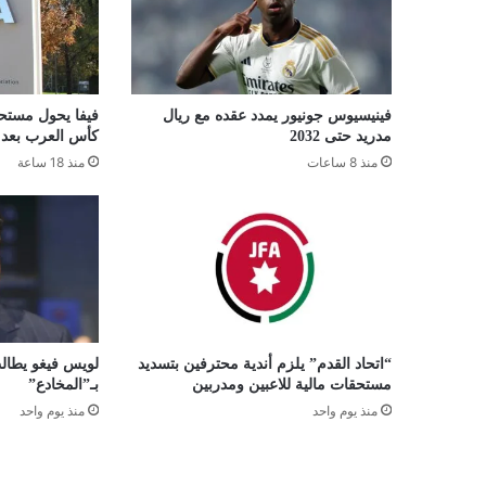
فينيسيوس جونيور يمدد عقده مع ريال
فيفا يحول مستح
مدريد حتى 2032
كأس العرب بعد 8 أشهر من التأخير
منذ 8 ساعات
منذ 18 ساعة
“اتحاد القدم” يلزم أندية محترفين بتسديد
لويس فيغو يطالب
مستحقات مالية للاعبين ومدربين
بـ”المخادع”
منذ يوم واحد
منذ يوم واحد