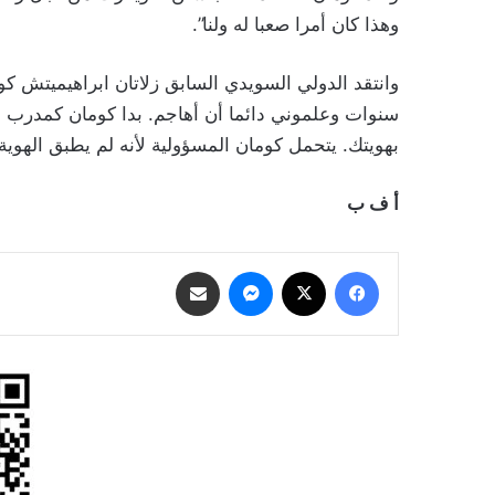
وهذا كان أمرا صعبا له ولنا”.
وانتقد الدولي السويدي السابق زلاتان ابراهيميتش ك
سنوات وعلموني دائما أن أهاجم. بدا كومان كمدرب إي
بهويتك. يتحمل كومان المسؤولية لأنه لم يطبق الهوية ا
أ ف ب
فيسبوك
‫X
ماسنجر
مشاركة عبر البريد