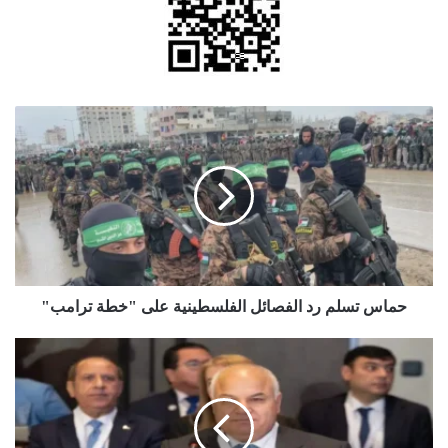
حماس
تسلم
رد
الفصائل
الفلسطينية
على
"خطة
ترامب"
حماس تسلم رد الفصائل الفلسطينية على "خطة ترامب"
البكار
يعلن
تفاصيل
إجراءات
قوننة