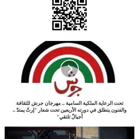
تحت
الرعاية
الملكية
السامية
..
مهرجان
جرش
للثقافة
والفنون
ينطلق
تحت الرعاية الملكية السامية .. مهرجان جرش للثقافة
في
والفنون ينطلق في دورته الأربعين تحت شعار "إرثٌ يمتدّ ..
دورته
أجيالٌ تلتقي"
الأربعين
تحت
مدير
شعار
الأمن