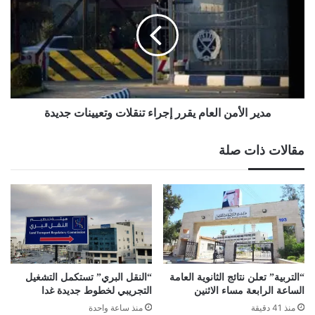
"إرثٌ
العام
يمتدّ
يقرر
..
إجراء
أجيالٌ
تنقلات
تلتقي"
وتعيينات
جديدة
مدير الأمن العام يقرر إجراء تنقلات وتعيينات جديدة
مقالات ذات صلة
“التربية” تعلن نتائج الثانوية العامة
“النقل البري” تستكمل التشغيل
الساعة الرابعة مساء الاثنين
التجريبي لخطوط جديدة غدا
منذ 41 دقيقة
منذ ساعة واحدة