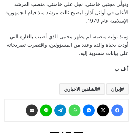
وتولّى مجتبى خامنئي، نجل علي خامنئي، منصب المرشد
الأعلى في أوائل آذار، ليصبح ثالث مرشد منذ قيام الجمهورية
الإسلامية عام 1979.
ومنذ توليه منصبه، لم يظهر مجتبى الذي أصيب بالغارة التي
أودت بحياة والده وعدد من المسؤولين، واقتصرت تصريحاته
على بيانات منسوبة إليه.
أ ف ب
إيران
الشاهين الاخباري
فيسبوك
‫X
ماسنجر
واتساب
تيلقرام
لاين
مشاركة عبر البريد