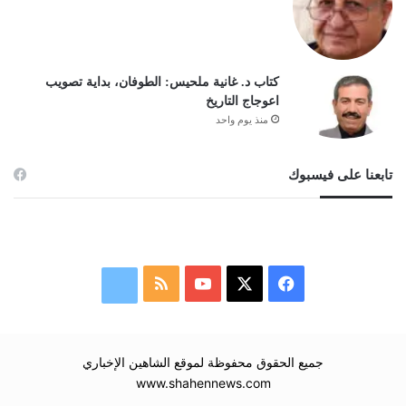
كتاب د. غانية ملحيس: الطوفان، بداية تصويب
اعوجاج التاريخ
منذ يوم واحد
تابعنا على فيسبوك
‫X
فيسبوك
‫YouTube
ملخص
نبض
الموقع
RSS
جميع الحقوق محفوظة لموقع الشاهين الإخباري
www.shahennews.com