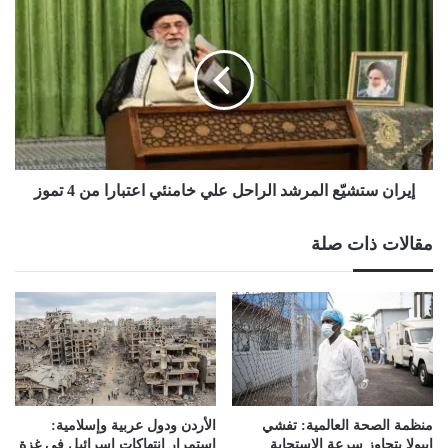
ستشيّع
المرشد
الراحل
علي
خامنئي
اعتبارا
من
4
تموز
إيران ستشيّع المرشد الراحل علي خامنئي اعتبارا من 4 تموز
مقالات ذات صلة
منظمة الصحة العالمية: تفشي
الأردن ودول عربية وإسلامية:
إيبولا يتجاوز سرعة الاستجابة
استمرار انتهاكات إسرائيل في غزة